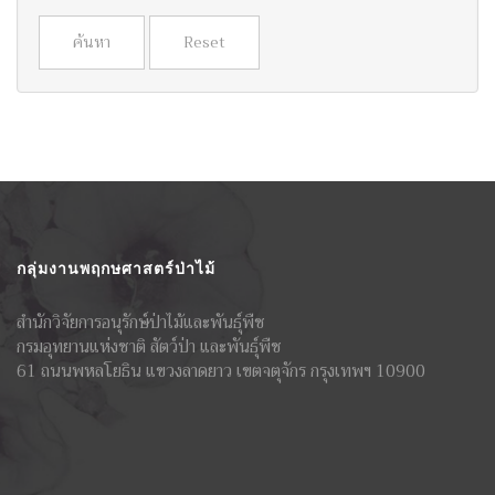
ค้นหา
กลุ่มงานพฤกษศาสตร์ป่าไม้
สำนักวิจัยการอนุรักษ์ป่าไม้และพันธุ์พืช
กรมอุทยานแห่งชาติ สัตว์ป่า และพันธุ์พืช
61 ถนนพหลโยธิน แขวงลาดยาว เขตจตุจักร กรุงเทพฯ 10900