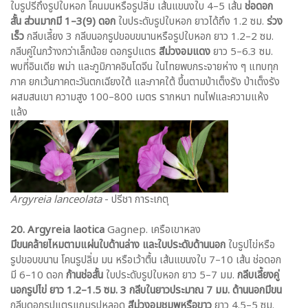
ใบรูปรีถึงรูปใบหอก โคนมนหรือรูปลิ่ม เส้นแขนงใบ 4–5 เส้น
ช่อดอก
สั้น ส่วนมากมี 1–3(9) ดอก
ใบประดับรูปใบหอก ยาวได้ถึง 1.2 ซม.
ร่วง
เร็ว
กลีบเลี้ยง 3 กลีบนอกรูปขอบขนานหรือรูปใบหอก ยาว 1.2–2 ซม.
กลีบคู่ในกว้างกว่าเล็กน้อย ดอกรูปแตร
สีม่วงอมแดง
ยาว 5–6.3 ซม.
พบที่อินเดีย พม่า และภูมิภาคอินโดจีน ในไทยพบกระจายห่าง ๆ แทบทุก
ภาค ยกเว้นภาคตะวันตกเฉียงใต้ และภาคใต้ ขึ้นตามป่าเต็งรัง ป่าเต็งรัง
ผสมสนเขา ความสูง 100–800 เมตร รากหนา ทนไฟและความแห้ง
แล้ง
Argyreia lanceolata
- ปรีชา การะเกตุ
20. Argyreia laotica
Gagnep. เครือเขาหลง
มีขนคล้ายไหมตามแผ่นใบด้านล่าง และใบประดับด้านนอก
ใบรูปไข่หรือ
รูปขอบขนาน โคนรูปลิ่ม มน หรือเว้าตื้น เส้นแขนงใบ 7–10 เส้น ช่อดอก
มี 6–10 ดอก
ก้านช่อสั้น
ใบประดับรูปใบหอก ยาว 5–7 มม.
กลีบเลี้ยงคู่
นอกรูปไข่ ยาว 1.2–1.5 ซม. 3 กลีบในยาวประมาณ 7 มม. ด้านนอกมีขน
กลีบดอกรูปแตรแกมรูปหลอด
สีม่วงอมชมพูหรือขาว
ยาว 4.5–5 ซม.