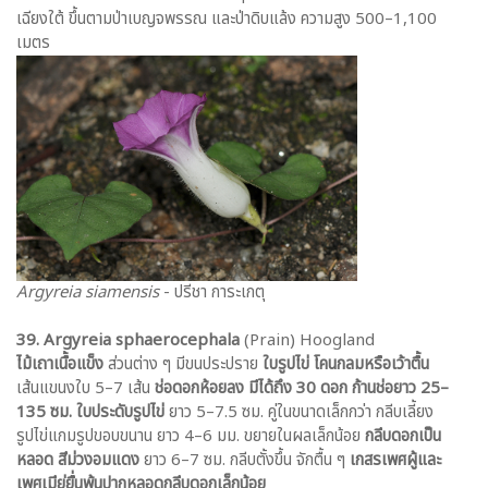
เฉียงใต้ ขึ้นตามป่าเบญจพรรณ และป่าดิบแล้ง ความสูง 500–1,100
เมตร
Argyreia siamensis
- ปรีชา การะเกตุ
39. Argyreia sphaerocephala
(Prain) Hoogland
ไม้เถาเนื้อแข็ง
ส่วนต่าง ๆ มีขนประปราย
ใบรูปไข่ โคนกลมหรือเว้าตื้น
เส้นแขนงใบ 5–7 เส้น
ช่อดอกห้อยลง มีได้ถึง 30 ดอก ก้านช่อยาว 25–
135 ซม. ใบประดับรูปไข่
ยาว 5–7.5 ซม. คู่ในขนาดเล็กกว่า กลีบเลี้ยง
รูปไข่แกมรูปขอบขนาน ยาว 4–6 มม. ขยายในผลเล็กน้อย
กลีบดอกเป็น
หลอด สีม่วงอมแดง
ยาว 6–7 ซม. กลีบตั้งขึ้น จักตื้น ๆ
เกสรเพศผู้และ
เพศเมีย่ยื่นพ้นปากหลอดกลีบดอกเล็กน้อย