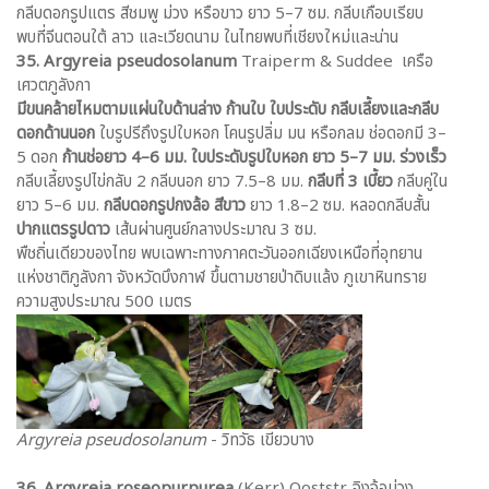
กลีบดอกรูปแตร สีชมพู ม่วง หรือขาว ยาว 5–7 ซม. กลีบเกือบเรียบ
พบที่จีนตอนใต้ ลาว และเวียดนาม ในไทยพบที่เชียงใหม่และน่าน
35. Argyreia pseudosolanum
Traiperm & Suddee เครือ
เศวตภูลังกา
มีขนคล้ายไหมตามแผ่นใบด้านล่าง ก้านใบ ใบประดับ กลีบเลี้ยงและกลีบ
ดอกด้านนอก
ใบรูปรีถึงรูปใบหอก โคนรูปลิ่ม มน หรือกลม ช่อดอกมี 3–
5 ดอก
ก้านช่อยาว 4–6 มม. ใบประดับรูปใบหอก ยาว 5–7 มม. ร่วงเร็ว
กลีบเลี้ยงรูปไข่กลับ 2 กลีบนอก ยาว 7.5–8 มม.
กลีบที่ 3 เบี้ยว
กลีบคู่ใน
ยาว 5–6 มม.
กลีบดอกรูปกงล้อ สีขาว
ยาว 1.8–2 ซม. หลอดกลีบสั้น
ปากแตรรูปดาว
เส้นผ่านศูนย์กลางประมาณ 3 ซม.
พืชถิ่นเดียวของไทย พบเฉพาะทางภาคตะวันออกเฉียงเหนือที่อุทยาน
แห่งชาติภูลังกา จังหวัดบึงกาฬ ขึ้นตามชายป่าดิบแล้ง ภูเขาหินทราย
ความสูงประมาณ 500 เมตร
Argyreia pseudosolanum
- วิทวัธ เขียวบาง
36. Argyreia roseopurpurea
(Kerr) Ooststr. จิงจ้อม่วง