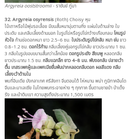
Argyreia ooststroomii
- ราชันย์ ภู่มา
32. Argyreia osyrensis
(Roth) Choisy หุน
ไม้เถาหรือไม้พุ่มรอเลื้อย มีขนสั้นหนานุ่มตามกิ่ง แผ่นใบด้านล่าง ใบ
ประดับ และกลีบเลี้ยงด้านนอก ใบรูปไข่หรือรูปไข่กว้างเกือบกลม
โคนรูป
หัวใจ
ก้านช่อดอกหนา ยาว 2.5–6 ซม.
ใบประดับรูปไข่กลับ หนา ย่น
ยาว
0.8–1.2 ซม.
ดอกไร้ก้าน
กลีบเลี้ยงคู่นอกรูปไข่กลับ ยาวประมาณ 1 ซม.
3 กลีบในรูปขอบขนานสั้นกว่าเล็กน้อย
ดอกรูประฆัง สีชมพู
หลอดกลีบ
ยาวประมาณ 1.5 ซม.
กลีบแฉกลึก ยาว 4–8 มม. พับงอกลับ ปลายเว้า
ตื้น เกสรเพศผู้และเพศเมียยื่นพ้นปากหลอดกลีบดอก ผลสีแดง กลีบ
เลี้ยงเว้าด้านใน
พบที่อินเดีย บังกลาเทศ ศรีลังกา จีนตอนใต้ ไห่หนาน พม่า ภูมิภาคอินโด
จีนและมาเลเซีย ในไทยพบกระจายห่าง ๆ ทุกภาค ขึ้นตามชายป่า ป่าเต็ง
รัง และป่าดิบเขา ความสูงถึงประมาณ 1,500 เมตร