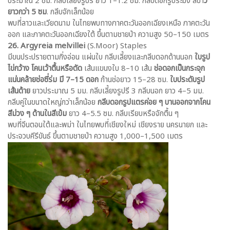
ประมาณ 2 ซม. กลีบเลี้ยงรูปรี ยาว 1–1.2 ซม. กลีบดอกรูประฆัง สีขา
ว
ยาวกว่า 5 ซม
. กลีบจักเล็กน้อย
พบที่ลาวและเวียดนาม ในไทยพบทางภาคตะวันออกเฉียงเหนือ ภาคตะวัน
ออก และภาคตะวันออกเฉียงใต้ ขึ้นตามชายป่า ความสูง 50–150 เมตร
26. Argyreia melvillei
(S.Moor) Staples
มีขนประปรายตามกิ่งอ่อน แผ่นใบ กลีบเลี้ยงและกลีบดอกด้านนอก
ใบรูป
ไข่กว้าง โคนเว้าตื้นหรือตัด
เส้นแขนงใบ 8–10 เส้น
ช่อดอกเป็นกระจุก
แน่นคล้ายช่อซี่ร่ม มี 7–15 ดอก
ก้านช่อยาว 15–28 ซม.
ใบประดับรูป
เส้นด้าย
ยาวประมาณ 5 มม. กลีบเลี้ยงรูปรี 3 กลีบนอก ยาว 4–5 มม.
กลีบคู่ในขนาดใหญ่กว่าเล็กน้อย
กลีบดอกรูปแตรค่อย ๆ บานออกจากโคน
สีม่วง ๆ ด้านในสีเข้ม
ยาว 4–5.5 ซม. กลีบเรียบหรือจักตื้น ๆ
พบที่จีนตอนใต้และพม่า ในไทยพบที่เชียงใหม่ เชียงราย นครนายก และ
ประจวบคีรีขันธ์ ขึ้นตามชายป่า ความสูง 1,000–1,500 เมตร