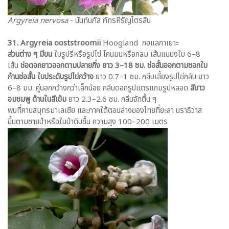
Argyreia nervosa
- นันท์นภัส ภัทรหิรัญไตรสิน
31. Argyreia ooststroomii
Hoogland กอแลกาเยาะ
ส่วนต่าง ๆ มีขน
ใบรูปรีหรือรูปไข่ โคนมนหรือกลม เส้นแขนงใบ 6–8
เส้น
ช่อดอกยาวออกตามปลายกิ่ง ยาว 3–18 ซม. ช่อสั้นออกตามซอกใบ
ก้านช่อสั้น
ใบประดับรูปไข่กว้าง
ยาว 0.7–1 ซม. กลีบเลี้ยงรูปไข่กลับ ยาว
6–8 มม. คู่นอกกว้างกว่าเล็กน้อย กลีบดอกรูปแตรแกมรูปหลอด
สีขาว
อมชมพู
ด้านในสีเข้ม
ยาว 2.3–2.6 ซม. กลีบจักตื้น ๆ
พบที่คาบสมุทรมาเลเซีย และภาคใต้ตอนล่างของไทยที่ยะลา นราธิวาส
ขึ้นตามชายป่าหรือในป่าดิบชื้น ความสูง 100–200 เมตร