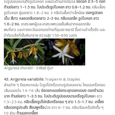
ใบรูปขอบขนานถึงรูปใบหอก แผ่นใบด้านล่างมีนวล
ช่อดอก มี 3–5 ดอก
ก้านช่อยาว 1–1.5 ซม.
ใบประดับรูปใบหอก ยาว 0.8–1.2 ซม.
กลีบเลี้ยง
รูปใบหอก คู่นอกยาว 1.8–2 ซม. 3 กลีบในสั้นกว่าเล็กน้อย
ดอกรูปดอก
เข็ม สีขาว หลอดกลีบดอกยาว 2–3 ซม. กลีบแฉกลึก รูปใบหอก ยาว
1.6–2 ซม.
เกสรเพศผู้และเกสรเพศเมยยื่นพ้นปากหลอดกลีบ
พบที่ลาว และภาคตะวันออกของไทยที่อุบลราชธานี ขึ้นตามป่าเต็งรัง และ
ป่าดิบแล้งที่เป็นหินทราย ความสูง 150–650 เมตร
Argyreia thorelii
- ราชันย์ ภู่มา
43. Argyreia variabilis
Traiperm & Staples
ส่วนต่าง ๆ มีขนหนาแน่น ใบรูปไข่หรือแกมรูปขอบขนาน โคนมนหรือกลม
เส้นแขนงใบ 14–16 เส้น
ช่อดอกแบบช่อกระจุกแยกแขนง ดอกจำนวน
มาก ก้านช่อยาว 1–3.5 ซม. ใบประดับรูปขอบขนานหรือรูปใบหอ
ก ยาว
1.5–2.5 ซม
. กลีบเลี้ยงรูปไข่กลับหรือกลม ๆ ยาว 1.5–1.7 ซม. เกลี้ยง
กลีบดอกรูประฆัง สีชมพูหรือ
ม่วง ยาว 6–7 ซม. กลีบเรียบหรือจักตื้น ๆ
10 ส่วน
ด้านนอกเกลี้ยง