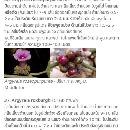
มีขนตามลำต้น แผ่นใบด้านล่าง และกลีบเลี้ยงด้านนอก ใ
บรูปไข่ โคนกลม
หรือตัด
เส้นแขนงใบ 7–9 เส้น ช่อดอกเป็นกระจุกแน่น ก้านช่อยาว 0.5–
2 ซม.
ใบประดับเรียวแคบ ยาว 2–4 มม. ร่วงเร็ว
กลีบเลี้ยงรูปไข่ ยาว
4–5 มม. กลีบดอกรูปแตร
สีชมพูอมม่วง ด้านในสีม่วง
ยาว 1.5–2.5
ซม.
กลีบจักลึก
ผลสีชมพูอมม่วง กลีบเลี้ยงสีแดง
พบที่อินเดีย เนปาล ภูฏาน และพม่า ในไทยพบที่เชียงใหม่ ลำพูน และตาก
ขึ้นตามชายป่า ความสูง 100–400 เมตร
Argyreia roseopurpurea
- ปรีชา การะเกตุ, D.
Middleton
37. Argyreia roxburghii
Craib ตานฟัก
ลำต้นมีขนขาวกระจาย มีขนยาวสีเงินตามแผ่นใบด้านล่าง ใบประดับ และ
กลีบเลี้ยงด้านนอก ใบรูปไข่กว้างหรือเกือบกลม เส้นแขนงใบ 9–10 เส้น
ช่อดอกแบบช่อกระจุกแยก 2 แขนง
ก้านช่อยาวได้ถึง 10 ซม.
ใบประดับ
ช่วงโคนคล้ายใบ
ยาว 4–7 ซม.
ใบประดับและใบประดับย่อยรูปขอบขนาน