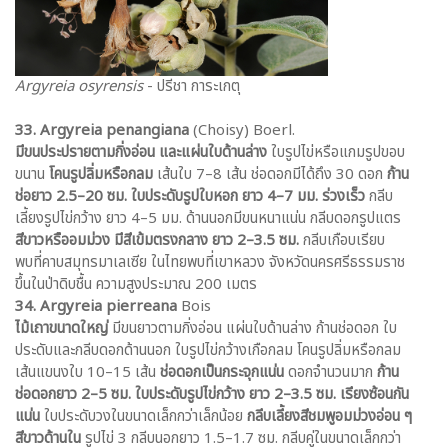
Argyreia osyrensis
- ปรีชา การะเกตุ
33. Argyreia penangiana
(Choisy) Boerl.
มีขนประปรายตามกิ่งอ่อน และแผ่นใบด้านล่าง
ใบรูปไข่หรือแกมรูปขอบ
ขนาน
โคนรูปลิ่มหรือกลม
เส้นใบ 7–8 เส้น ช่อดอกมีได้ถึง 30 ดอก
ก้าน
ช่อยาว 2.5–20 ซม.
ใบประดับรูปใบหอก ยาว 4–7 มม. ร่วงเร็ว
กลีบ
เลี้ยงรูปไข่กว้าง ยาว 4–5 มม. ด้านนอกมีขนหนาแน่น กลีบดอกรูปแตร
สีขาวหรืออมม่วง มีสีเข้มตรงกลาง ยาว 2–3.5 ซม.
กลีบเกือบเรียบ
พบที่คาบสมุทรมาเลเซีย ในไทยพบที่เขาหลวง จังหวัดนครศรีธรรมราช
ขึ้นในป่าดิบชื้น ความสูงประมาณ 200 เมตร
34. Argyreia pierreana
Bois
ไม้เถาขนาดใหญ่
มีขนยาวตามกิ่งอ่อน แผ่นใบด้านล่าง ก้านช่อดอก ใบ
ประดับและกลีบดอกด้านนอก ใบรูปไข่กว้างเกือกลม โคนรูปลิ่มหรือกลม
เส้นแขนงใบ 10–15 เส้น
ช่อดอกเป็นกระจุกแน่น
ดอกจำนวนมาก
ก้าน
ช่อดอกยาว 2–5 ซม. ใบประดับรูปไข่กว้าง ยาว 2–3.5 ซม. เรียงซ้อนกัน
แน่น
ใบประดับวงในขนาดเล็กกว่าเล็กน้อย
กลีบเลี้ยงสีชมพูอมม่วงอ่อน ๆ
สีขาวด้านใน
รูปไข่ 3 กลีบนอกยาว 1.5–1.7 ซม. กลีบคู่ในขนาดเล็กกว่า