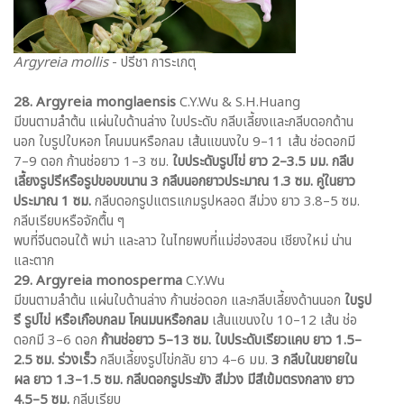
Argyreia mollis
- ปรีชา การะเกตุ
28. Argyreia monglaensis
C.Y.Wu & S.H.Huang
มีขนตามลำต้น แผ่นใบด้านล่าง ใบประดับ กลีบเลี้ยงและกลีบดอกด้าน
นอก ใบรูปใบหอก โคนมนหรือกลม เส้นแขนงใบ 9–11 เส้น ช่อดอกมี
7–9 ดอก ก้านช่อยาว 1–3 ซม.
ใบประดับรูปไข่ ยาว 2–3.5 มม. กลีบ
เลี้ยงรูปรีหรือรูปขอบขนาน 3 กลีบนอกยาวประมาณ 1.3 ซม. คู่ในยาว
ประมาณ 1 ซม.
กลีบดอกรูปแตรแกมรูปหลอด สีม่วง ยาว 3.8–5 ซม.
กลีบเรียบหรือจักตื้น ๆ
พบที่จีนตอนใต้ พม่า และลาว ในไทยพบที่แม่ฮ่องสอน เชียงใหม่ น่าน
และตาก
29. Argyreia monosperma
C.Y.Wu
มีขนตามลำต้น แผ่นใบด้านล่าง ก้านช่อดอก และกลีบเลี้ยงด้านนอก
ใบรูป
รี รูปไข่ หรือเกือบกลม โคนมนหรือกลม
เส้นแขนงใบ 10–12 เส้น ช่อ
ดอกมี 3–6 ดอก
ก้านช่อยาว 5–13 ซม. ใบประดับเรียวแคบ ยาว 1.5–
2.5 ซม. ร่วงเร็ว
กลีบเลี้ยงรูปไข่กลับ ยาว 4–6 มม.
3 กลีบในขยายใน
ผล ยาว 1.3–1.5 ซม. กลีบดอกรูประฆัง สีม่วง มีสีเข้มตรงกลาง ยาว
4.5–5 ซม.
กลีบเรียบ