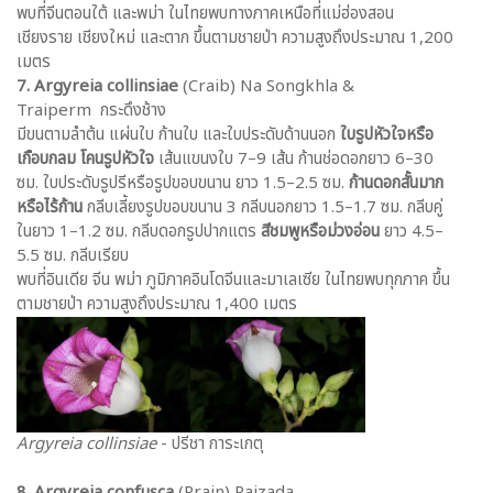
พบที่จีนตอนใต้ และพม่า ในไทยพบทางภาคเหนือที่แม่ฮ่องสอน
เชียงราย เชียงใหม่ และตาก ขึ้นตามชายป่า ความสูงถึงประมาณ 1,200
เมตร
7. Argyreia collinsiae
(Craib) Na Songkhla &
Traiperm กระดึงช้าง
มีขนตามลำต้น แผ่นใบ ก้านใบ และใบประดับด้านนอก
ใบรูปหัวใจหรือ
เกือบกลม โคนรูปหัวใจ
เส้นแขนงใบ 7–9 เส้น ก้านช่อดอกยาว 6–30
ซม. ใบประดับรูปรีหรือรูปขอบขนาน ยาว 1.5–2.5 ซม.
ก้านดอกสั้นมาก
หรือไร้ก้าน
กลีบเลี้ยงรูปขอบขนาน 3 กลีบนอกยาว 1.5–1.7 ซม. กลีบคู่
ในยาว 1–1.2 ซม. กลีบดอกรูปปากแตร
สีชมพูหรือม่วงอ่อน
ยาว 4.5–
5.5 ซม. กลีบเรียบ
พบที่อินเดีย จีน พม่า ภูมิภาคอินโดจีนและมาเลเซีย ในไทยพบทุกภาค ขึ้น
ตามชายป่า ความสูงถึงประมาณ 1,400 เมตร
Argyreia collinsiae
- ปรีชา การะเกตุ
8. Argyreia confusca
(Prain) Raizada