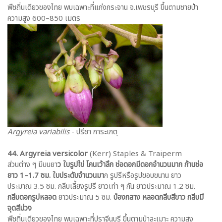
พืชถิ่นเดียวของไทย พบเฉพาะที่แก่งกระจาน จ.เพชรบุรี ขึ้นตามชายป่า
ความสูง 600–850 เมตร
Argyreia variabilis
- ปรีชา การะเกตุ
44. Argyreia versicolor
(Kerr) Staples & Traiperm
ส่วนต่าง ๆ มีขนยา
ว ใบรูปไข่ โคนเว้าลึก ช่อดอกมีดอกจำนวนมาก ก้านช่อ
ยาว 1–1.7 ซม. ใบประดับจำนวนมา
ก รูปรีหรือรูปขอบขนาน ยาว
ประมาณ 3.5 ซม. กลีบเลี้ยงรูปรี ยาวเท่า ๆ กัน ยาวประมาณ 1.2 ซม.
กลีบดอกรูปหลอด
ยาวประมาณ 5 ซม.
ป่องกลาง หลอดกลีบสีขาว กลีบมี
จุดสีม่วง
พืชถิ่นเดียวของไทย พบเฉพาะที่ปราจีนบุรี ขึ้นตามป่าละเมาะ ความสูง