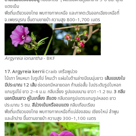
แดงเข้ม
พืชถิ่นเดียวของไทย พบทางภาคเหนือ และภาคตะวันออกเฉียงเหนือที่
จ.เพชรบูรณ ขึ้นตามชายป่า ความสูง 800–1,700 เมตร
Argyreia ionantha
- BKF
17. Argyreia kerrii
Craib เครือพูม่วง
ไม้เถา โคนหนา ใบรูปไข่ โคนเว้า แผ่นใบด้านล่างมีขนนุ่มยาว
เส้นแขนงใบ
มีประมาณ 12 เส้น
ช่อดอกมีหลายดอก ก้านช่อสั้น ใบประดับรูปใบหอก
แกมรูปไข่ ยาว 2–4 ม.ม. กลีบเลี้ยง รูปขอบขนาน ยาว1–1.2 ซม.
3 กลีบ
นอกมีขนยาว คู่ในเกลี้ยง
สีแดง
กลีบดอกรูปแตรแกมรูปหลอด ยาว
ประมาณ 5 ซม.
สีม่วงเข้มหรืออมแดง
กลีบเกือบเรียบ
พืชถิ่นเดียวของไทย พบทางภาคเหนือที่แม่ฮ่องสอน เชียงใหม่ ลำพูน
และลำปาง ขึ้นตามชายป่า ความสูง 300–1,100 เมตร