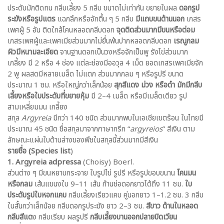
ประดับมักติดทน กลีบเลี้ยง 5 กลีบ ขนาดไม่เท่ากัน ขยายในผล
ดอกรูป
ระฆังหรือรูปแตร
แฉกลึกหรือจักตื้น ๆ 5 กลีบ
มีแถบขนด้านนอก
เกสร
เพศผู้ 5 อัน ติดใกล้โคนหลอดกลีบดอก
จุดติดส่วนมากมีขนหรือต่อม
เกสรเพศผู้และเพศเมียส่วนมากไม่ยื่นพ้นปากหลอดกลีบดอก
เรณูกลม
ผิวมีหนามละเอียด
จานฐานดอกเป็นวงหรือจักเป็นพู รังไข่ส่วนมาก
เกลี้ยง มี 2 หรือ 4 ช่อง แต่ละช่องมีออวุล 4 เม็ด ยอดเกสรเพศเมียจัก
2 พู ผลสดมีหลายเมล็ด ไม่แตก ส่วนมากกลม ๆ หรือรูปรี ขนาด
ประมาณ 1 ซม. หรือใหญ่กว่าเล็กน้อย
สุกสีแดง ม่วง หรือดำ
มักมีกลีบ
เลี้ยงหรือใบประดับที่ขยายหุ้ม
มี 2–4 เมล็ด หรือมีเมล็ดเดียว รูป
สามเหลี่ยมมน เกลี้ยง
สกุล
Argyreia
มีกว่า 140 ชนิด ส่วนมากพบในเอเชียเขตร้อน ในไทยมี
ประมาณ 45 ชนิด ชื่อสกุลมาจากภาษากรีก “
argyreios
” สีเงิน ตาม
ลักษณะแผ่นใบด้านล่างของพืชในสกุลนี้ส่วนมากมีสีเงิน
รายชื่อ (Species list
)
1. Argyreia adpressa
(Choisy) Boerl.
ส่วนต่าง ๆ มีขนหยาบกระจาย ใบรูปไข่ รูปรี หรือรูปขอบขนาน
โคนมน
หรือกลม
เส้นแขนงใบ 9–11 เส้น ก้านช่อดอกยาวได้ถึง 11 ซม.
ใบ
ประดับรูปใบหอกแคบ
กลีบเลี้ยงเรียวแคบ คู่นอกยาว 1–1.2 ซม. 3 กลีบ
ในสั้นกว่าเล็กน้อย กลีบดอกรูประฆัง ยาว 2–3 ซม.
สีขาว
ด้านในหลอด
กลีบสีแด
ง กลีบเรียบ ผลรูปรี
กลีบเลี้ยงบานออกปลายบิดเวียน