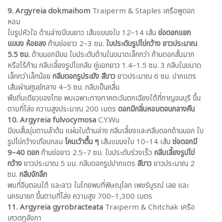
9. Argyreia dokmaihom
Traiperm & Staples เครือพูดอก
หอม
ใบรูปหัวใจ ด้านล่างมีขนยาว เส้นแขนงใบ 12–14 เส้น
ช่อดอกแยก
แขนง ห้อยลง
ก้านช่อยาว 2–3 ซม.
ใบประดับรูปไข่กว้าง ยาวประมาณ
5.5 ซม.
ด้านนอกมีขน ใบประดับด้านในขนาดเล็กกว่า ก้านดอกสั้นมาก
หรือไร้ก้าน กลีบเลี้ยงรูปไขกลับ คู่นอกยาว 1.4–1.5 ซม. 3 กลีบในขนาด
เล็กกว่าเล็กน้อย
กลีบดอกรูประฆัง สีขาว
ยาวประมาณ 6 ซม. ปากแตร
เส้นผ่านศูนย์กลาง 4–5 ซม. กลีบเป็นคลื่น
พืชถิ่นเดียวของไทย พบเฉพาะทางภาคตะวันตกเฉียงใต้ที่กาญจนบุรี ขึ้น
ตามที่โล่ง ความสูงประมาณ 200 เมตร
ดอกมีกลิ่นหอมตอนกลางคืน
10. Argyreia fulvocymosa
C.Y.Wu
มีขนสั้นนุ่มตามลำต้น แผ่นใบด้านล่าง กลีบเลี้ยงและกลีบดอกด้านนอก ใบ
รูปไข่กว้างเกือบกลม
โคนเว้าตื้น ๆ
เส้นแขนงใบ 10–14 เส้น
ช่อดอกมี
9–40 ดอก
ก้านช่อยาว 2.5–7 ซม. ใบประดับร่วงเร็ว
กลีบเลี้ยงรูปไข่
กว้าง
ยาวประมาณ 5 มม. กลีบดอกรูปปากแตร
สีขาว
ยาวประมาณ 2
ซม.
กลีบจักลึก
พบที่จีนตอนใต้ และลาว ในไทยพบที่พิษณุโลก เพชร์บูรณ์ เลย และ
นครนายก ขึ้นตามที่โล่ง ความสูง 700–1,300 เมตร
11. Argyreia gyrobracteata
Traiperm & Chitchak เครือ
เศวตภูลังกา