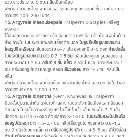
ม่วง ยาวประมาณ 5 ซม. กลีบเป็นเหลี่ยม
พืชถิ่นเดียวของไทย พบที่นครสวรรค์และอุบลราชธานี ขึ้นตามป่าละเมาะ
ความสูง 100–200 เมตร
15. Argyreia inaequisepala
Traiperm & Staples เครือพู
พวงผกา
ไม้ล้มลุกทอดนอน มีรากตามข้อ มีขนยาวตามกิ่งอ่อน ก้านใบ แผ่นใบด้าน
ล่าง ก้านใบ ใบประดับและกลีบเลี้ยงด้านนอก
ใบรูปรีหรือรูปขอบขนาน
โคนรูปลิ่มหรือมน
เส้นแขนงใบ 6–7 เส้น ช่อดอกมี 3–5 ดอก
ก้านช่อสั้น
ใ
บประดับรูปขอบขนาน ยาว 0.7–1.5 ซม.
กลีบเลี้ยงคู่นอกรูปขอบขนาน
ยาวประมาณ 1.5 ซม.
กลีบที่ 3 สั้น เบี้ยว
2 กลีบในแคบ ยาวประมาณ 1
ซม. กลีบดอกรูปแตรแกมรูปหลอด
สีม่วงอ่อน
ยาว 4–5 ซม. กลีบเป็น
คลื่น
พืชถิ่นเดียวของไทย พบที่อมก๋อย จังหวัดเชียงใหม่ และตาก ขึ้นในป่าสน
ความสูงประมาณ 1,000 เมตร
16. Argyreia ionantha
(Kerr) Khunwasi & Traiperm
มีขนสั้นนุ่มตามลำต้น แผ่นใบด้านล่าง ใบประดับ กลีบเลี้ยงและกลีบดอก
ด้านนอก ใบรูปไข่กว้างหรือรูปหัวใจ โคนใบเว้า เส้นแขนงใบ 7–9 เส้น
ช่อดอกแน่น มี 3–6 ดอก ก้านช่อยาว 8–16 ซม.
ใบประดับและใบประดับ
ย่อยรูปใบหอก
ยาว 1.5–2.7 ซม. กลีบเลี้ยงรูปไข่ คู่นอกยาว 0.8–1.2
ซม. 3 กลีบในขนาดเล็กกว่า
กลีบดอกรูประฆัง
ยาว 4.5–5 ซม.
สีม่วงอ่อน
ด้านในสีแดงอมชมพู
กลีบจักตื้น ๆ ผลเส้นผ่านศูนย์กลาง 5-6 มม. สุกสี