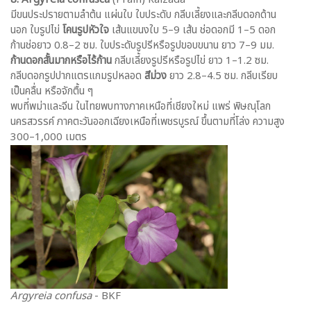
มีขนประปรายตามลำต้น แผ่นใบ ใบประดับ กลีบเลี้ยงและกลีบดอกด้าน
นอก ใบรูปไข่
โคนรูปหัวใจ
เส้นแขนงใบ 5–9 เส้น ช่อดอกมี 1–5 ดอก
ก้านช่อยาว 0.8–2 ซม. ใบประดับรูปรีหรือรูปขอบขนาน ยาว 7–9 มม.
ก้านดอกสั้นมากหรือไร้ก้าน
กลีบเลี้ยงรูปรีหรือรูปไข่ ยาว 1–1.2 ซม.
กลีบดอกรูปปากแตรแกมรูปหลอด
สีม่วง
ยาว 2.8–4.5 ซม. กลีบเรียบ
เป็นคลื่น หรือจักตื้น ๆ
พบที่พม่าและจีน ในไทยพบทางภาคเหนือที่เชียงใหม่ แพร่ พิษณุโลก
นครสวรรค์ ภาคตะวันออกเฉียงเหนือที่เพชรบูรณ์ ขึ้นตามที่โล่ง ความสูง
300–1,000 เมตร
Argyreia confusa
- BKF