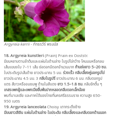
Argyreia kerrii
- ภัทธรวีร์ พรมนัส
18. Argyreia kunstleri
(Prain) Prain ex Ooststr.
มีขนหยาบตามลำต้นและแผ่นใบด้านล่าง ใบรูปไข่กว้าง โคนมนหรือกลม
เส้นแขนงใบ 7–11 เส้น ช่อดอกมีดอกจำนวนมาก
ก้านช่อยาว 5–20 ซม.
ใบประดับรูปเส้นด้าย ยาวประมาณ 5 มม.
ร่วงเร็ว
กลีบเลี้ยงคู่นอกรูปไข่
ยาวประมาณ 4.5 มม. 3
กลีบในรูปรี
ยาวประมาณ 6 มม. กลีบดอกรูป
แตร สีขาวหรืออมชมพู ด้านในสีแดง
ยาว 1.5–1.8 ซม.
กลีบจักตื้น ๆ
เกสรเพศผู้และเพศเมียยื่นพ้นปากหลอดกลีบดอกเล็กน้อย
พบที่มาเลเซีย และภาคใต้ของไทยที่นครศรีธรรมราช ความสูง 650-
950 เมตร
19. Argyreia lanceolata
Choisy เถากระดึงช้าง
มีขนยาวสีเงิน แผ่นใบด้านล่าง ใบประดับ กลีบเลี้ยงและกลีบดอกด้านนอก