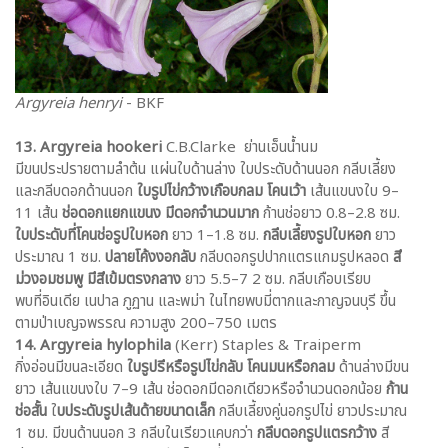
Argyreia henryi
- BKF
13. Argyreia hookeri
C.B.Clarke ย่านเอ็นน้ำนม
มีขนประปรายตามลำต้น แผ่นใบด้านล่าง ใบประดับด้านนอก กลีบเลี้ยง
และกลีบดอกด้านนอก
ใบรูปไข่กว้างเกือบกลม
โคนเว้า
เส้นแขนงใบ 9–
11 เส้น
ช่อดอกแยกแขนง มีดอกจำนวนมาก
ก้านช่อยาว 0.8–2.8 ซม.
ใบประดับที่โคนช่อรูปใบหอก
ยาว 1–1.8 ซม.
กลีบเลี้ยงรูปใบหอก
ยาว
ประมาณ 1 ซม.
ปลายโค้งงอกลับ
กลีบดอกรูปปากแตรแกมรูปหลอด
สี
ม่วงอมชมพู
มีสีเข้มตรงกลาง
ยาว 5.5–7 2 ซม. กลีบเกือบเรียบ
พบที่อินเดีย เนปาล ภูฏาน และพม่า ในไทยพบมี่ตากและกาญจนบุรี ขึ้น
ตามป่าเบญจพรรณ ความสูง 200–750 เมตร
14. Argyreia hylophila
(Kerr) Staples & Traiperm
กิ่งอ่อนมีขนละเอียด
ใบรูปรีหรือรูปไข่กลับ
โคนมนหรือกลม
ด้านล่างมีขน
ยาว เส้นแขนงใบ 7–9 เส้น ช่อดอกมีดอกเดียวหรือจำนวนดอกน้อย
ก้าน
ช่อสั้น
ใ
บประดับรูปเส้นด้ายขนาดเล็ก
กลีบเลี้ยงคู่นอกรูปไข่ ยาวประมาณ
1 ซม. มีขนด้านนอก 3 กลีบในเรียวแคบกว่า
กลีบดอกรูปแตรกว้าง
สี