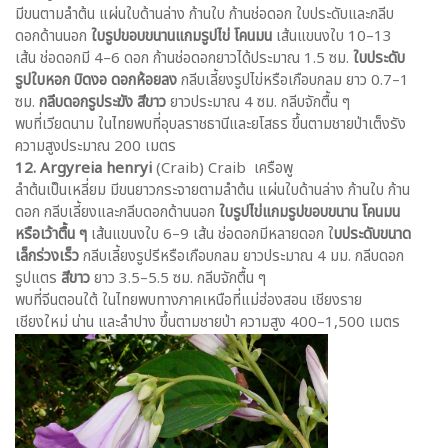
มีขนตามลำต้น แผ่นใบด้านล่าง ก้านใบ ก้านช่อดอก ใบประดับและกลีบ
ดอกด้านนอก
ใบรูปขอบขนานแกมรูปไข่ โคนมน
เส้นแขนงใบ 10–13
เส้น ช่อดอกมี 4–6 ดอก ก้านช่อดอกยาวได้ประมาณ 1.5 ซม.
ใบประดับ
รูปใบหอก บิดงอ
ดอกห้อยลง
กลีบเลี้ยงรูปไข่หรือเกือบกลม ยาว 0.7–1
ซม.
กลีบดอกรูประฆัง สีขาว
ยาวประมาณ 4 ซม. กลีบจักตื้น ๆ
พบที่เวียดนาม ในไทยพบที่อุบลราชธานีและยโสธร ขึ้นตามชายป่าเต็งรัง
ความสูงประมาณ 200 เมตร
12. Argyreia henryi
(Craib) Craib เครือพู
ลำต้นเป็นเหลี่ยม มีขนยาวกระจายตามลำต้น แผ่นใบด้านล่าง ก้านใบ ก้าน
ดอก กลีบเลี้ยงและกลีบดอกด้านนอก
ใบรูปไข่แกมรูปขอบขนาน โคนมน
หรือเว้าตื้น ๆ
เส้นแขนงใบ 6–9 เส้น ช่อดอกมีหลายดอก ใ
บประดับขนาด
เล็กร่วงเร็ว
กลีบเลี้ยงรูปรีหรือเกือบกลม ยาวประมาณ 4 มม. กลีบดอก
รูปแตร
สีขาว
ยาว 3.5–5.5 ซม. กลีบจักตื้น ๆ
พบที่จีนตอนใต้ ในไทยพบทางภาคเหนือที่แม่ฮ่องสอน เชียงราย
เชียงใหม่ น่าน และลำปาง ขึ้นตามชายป่า ความสูง 400–1,500 เมตร