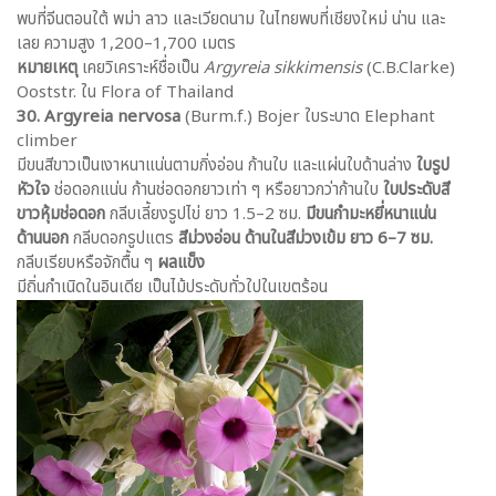
พบที่จีนตอนใต้ พม่า ลาว และเวียดนาม ในไทยพบที่เชียงใหม่ น่าน และ
เลย ความสูง 1,200–1,700 เมตร
หมายเหตุ
เคยวิเคราะห์ชื่อเป็น
Argyreia sikkimensis
(C.B.Clarke)
Ooststr. ใน Flora of Thailand
30. Argyreia nervosa
(Burm.f.) Bojer ใบระบาด Elephant
climber
มีขนสีขาวเป็นเงาหนาแน่นตามกิ่งอ่อน ก้านใบ และแผ่นใบด้านล่าง
ใบรูป
หัวใจ
ช่อดอกแน่น ก้านช่อดอกยาวเท่า ๆ หรือยาวกว่าก้านใบ
ใบประดับสี
ขาวหุ้มช่อดอก
กลีบเลี้ยงรูปไข่ ยาว 1.5–2 ซม.
มีขนกำมะหยี่หนาแน่น
ด้านนอก
กลีบดอกรูปแตร
สีม่วงอ่อน ด้านในสีม่วงเข้ม ยาว 6–7 ซม.
กลีบเรียบหรือจักตื้น ๆ
ผลแข็ง
มีถิ่นกำเนิดในอินเดีย เป็นไม้ประดับทั่วใปในเขตร้อน