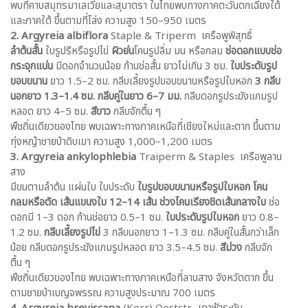
พบที่คาบสมุทรมาเลเวียและสุมาตรา ในไทยพบทางภาคตะวันตกเฉียงใต้
และภาคใต้ ขึ้นตามที่โล่ง ความสูง 150–950 เมตร
2.
Argyreia albiflora
Staple & Triperm เครือพูพิสุทธิ์
ลำต้นสั้น
ใบรูปรีหรือรูปไข่
ผิวย่น
โคนรูปลิ่ม มน หรือกลม
ช่อดอกแบบช่อ
กระจุกแน่น
มีดอกจำนวนน้อย ก้านช่อสั้น ยาวไม่เกิน 3 ซม.
ใบประดับรูป
ขอบขนาน
ยาว 1.5–2 ซม. กลีบเลี้ยงรูปขอบขนานหรือรูปใบหอก
3 กลีบ
นอกยาว 1.3–1.4 ซม. กลีบคู่ในยาว 6–7 มม.
กลีบดอกรูประฆังแกมรูป
หลอด ยาว 4–5 ซม.
สีขาว
กลีบจักตื้น ๆ
พืชถิ่นเดียวของไทย พบเฉพาะทางภาคเหนือที่เชียงใหม่และตาก ขึ้นตาม
ทุ่งหญ้าชายป่าดิบเขา ความสูง 1,000–1,200 เมตร
3. Argyreia ankylophlebia
Traiperm & Staples เครือพูลาน
สาง
มีขนตามลำต้น แผ่นใบ ใบประดับ
ใบรูปขอบขนานหรือรูปใบหอก โคน
กลมหรือตัด เส้นแขนงใบ 12–14 เส้น ช่วงโคนเรียงชิดเส้นกลางใบ
ช่อ
ดอกมี 1–3 ดอก ก้านช่อยาว 0.5–1 ซม.
ใบประดับรูปใบหอก
ยาว 0.8–
1.2 ซม.
กลีบเลี้ยงรูปไข่
3 กลีบนอกยาว 1–1.3 ซม. กลีบคู่ในสั้นกว่าเล็ก
น้อย กลีบดอกรูประฆังแกมรูปหลอด ยาว 3.5–4.5 ซม.
สีม่วง
กลีบจัก
ตื้น ๆ
พืชถิ่นเดียวของไทย พบเฉพาะทางภาคเหนือที่ลานสาง จังหวัดตาก ขึ้น
ตามชายป่าเบญจพรรณ ความสูงประมาณ 700 เมตร