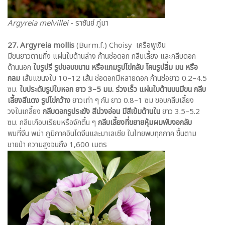
Argyreia melvillei
- ราชันย์ ภู่มา
27. Argyreia mollis
(Burm.f.) Choisy เครือพูเงิน
มีขนยาวตามกิ่ง แผ่นใบด้านล่าง ก้านช่อดอก กลีบเลี้ยง และกลีบดอก
ด้านนอก
ใบรูปรี รูปขอบขนาน หรือแกมรูปไข่กลับ
โคนรูปลิ่ม มน หรือ
กลม
เส้นแขนงใบ 10–12 เส้น ช่อดอกมีหลายดอก ก้านช่อยาว 0.2–4.5
ซม.
ใบประดับรูปใบหอก ยาว 3–5 มม. ร่วงเร็ว
แผ่นใบด้านบนมีขน กลีบ
เลี้ยงสีแดง รูปไข่กว้าง
ยาวเท่า ๆ กัน ยาว 0.8–1 ซม ขอบกลีบเลี้ยง
วงในเกลี้ยง
กลีบดอกรูประฆัง สีม่วงอ่อน มีสีเข้มด้านใน
ยาว 3.5–5.2
ซม. กลีบเกือบเรียบหรือจักตื้น ๆ
กลีบเลี้ยงที่ขยายหุ้มผมพับงอกลับ
พบที่จีน พม่า ภูมิภาคอินโดจีนและมาเลเซีย ในไทยพบทุกภาค ขึ้นตาม
ชายป่า ความสูงจนถึง 1,600 เมตร