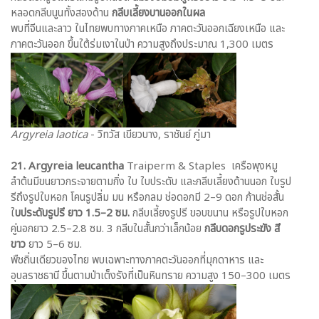
หลอดกลีบนูนทั้งสองด้าน
กลีบเลี้ยงบานออกในผล
พบที่จีนและลาว ในไทยพบทางภาคเหนือ ภาคตะวันออกเฉียงเหนือ และ
ภาคตะวันออก ขึ้นใต้ร่มเงาในป่า ความสูงถึงประมาณ 1,300 เมตร
Argyreia laotica
- วิทวัส เขียวบาง, ราชันย์ ภู่มา
21. Argyreia leucantha
Traiperm & Staples เครือพุงหมู
ลำต้นมีขนยาวกระจายตามกิ่ง ใบ ใบประดับ และกลีบเลี้ยงด้านนอก ใบรูป
รีถึงรูปใบหอก โคนรูปลิ่ม มน หรือกลม ช่อดอกมี 2–9 ดอก ก้านช่อสั้น
ใ
บประดับรูปรี ยาว 1.5–2 ซม.
กลีบเลี้ยงรูปรี ขอบขนาน หรือรูปใบหอก
คู่นอกยาว 2.5–2.8 ซม. 3 กลีบในสั้นกว่าเล็กน้อย
กลีบดอกรูประฆัง สี
ขาว
ยาว 5–6 ซม.
พืชถิ่นเดียวของไทย พบเฉพาะทางภาคตะวันออกที่มุกดาหาร และ
อุบลราชธานี ขึ้นตามป่าเต็งรังที่เป็นหินทราย ความสูง 150–300 เมตร