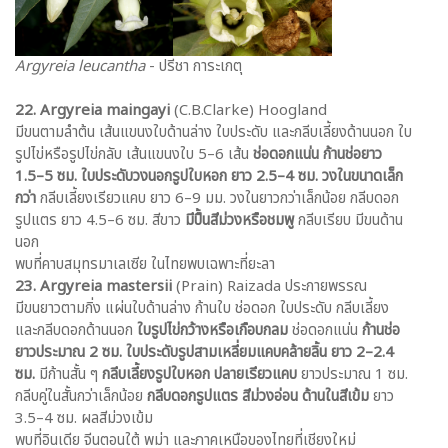
Argyreia leucantha
- ปรีชา การะเกตุ
22. Argyreia maingayi
(C.B.Clarke) Hoogland
มีขนตามลำต้น เส้นแขนงใบด้านล่าง ใบประดับ และกลีบเลี้ยงด้านนอก ใบ
รูปไข่หรือรูปไข่กลับ เส้นแขนงใบ 5–6 เส้น
ช่อดอกแน่น ก้านช่อยาว
1.5–5 ซม. ใบประดับวงนอกรูปใบหอก ยาว 2.5–4 ซม. วงในขนาดเล็ก
กว่า
กลีบเลี้ยงเรียวแคบ ยาว 6–9 มม. วงในยาวกว่าเล็กน้อย กลีบดอก
รูปแตร ยาว 4.5–6 ซม. สีขาว
มีปื้นสีม่วงหรือชมพู
กลีบเรียบ มีขนด้าน
นอก
พบที่คาบสมุทรมาเลเซีย ในไทยพบเฉพาะที่ยะลา
23. Argyreia mastersii
(Prain) Raizada ประกายพรรณ
มีขนยาวตามกิ่ง แผ่นใบด้านล่าง ก้านใบ ช่อดอก ใบประดับ กลีบเลี้ยง
และกลีบดอกด้านนอก
ใบรูปไข่กว้างหรือเกือบกลม
ช่อดอกแน่น
ก้านช่อ
ยาวประมาณ 2 ซม. ใบประดับรูปสามเหลี่ยมแคบคล้ายลิ้น ยาว 2–2.4
ซม.
มีก้านสั้น ๆ
กลีบเลี้ยงรูปใบหอก ปลายเรียวแคบ
ยาวประมาณ 1 ซม.
กลีบคู่ในสั้นกว่าเล็กน้อย
กลีบดอกรูปแตร สีม่วงอ่อน ด้านในสีเข้ม
ยาว
3.5–4 ซม. ผลสีม่วงเข้ม
พบที่อินเดีย จีนตอนใต้ พม่า และภาคเหนือของไทยที่เชียงใหม่