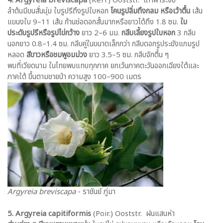
4. Argyreia breviscapa
(Kerr) Ooststr. เถาฟ้าระงับ
ลำต้นมีขนสั่นนุ่ม ใบรูปรีถึงรูปใบหอก
โคนรูปลิ่มถึงกลม หรือเว้าตื้น
เส้น
แขนงใบ 9–11 เส้น ก้านช่อดอกสั้นมากหรือยาวได้ถึง 1.8 ซม.
ใบ
ประดับรูปรีหรือรูปไข่กว้าง
ยาว 2–6 มม.
กลีบเลี้ยงรูปใบหอก
3 กลีบ
นอกยาว 0.8–1.4 ซม. กลีบคู่ในขนาดเล็กกว่า กลีบดอกรูประฆังแกมรูป
หลอด
สีขาวหรือชมพูอมม่วง
ยาว 3.5–5 ซม. กลีบจักตื้น ๆ
พบที่เวียดนาม ในไทยพบแทบทุกภาค ยกเว้นภาคตะวันออกเฉียงใต้และ
ภาคใต้ ขึ้นตามชายป่า ความสูง 100–900 เมตร
Argyreia breviscapa
- ราชันย์ ภู่มา
5.
Argyreia capitiformis
(Poir.) Ooststr. ฝนแสนห่า