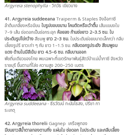
Argyreia stenophylla
- วิทวัธ เขียวบาง
41. Argyreia suddeeana
Traiperm & Staples จิงจ้อภาชี
ลำต้นเกลี้ยงหรือมีขน
ใบรูปขอบขนาน โคนตัดหรือเว้าตื้น
เส้นแขนงใบ
7–9 เส้น ช่อดอกเป็นช่อกระจุก
ห้อยลง ก้านช่อยาว 2–3.5 ซม. ใบ
ประดับรูปไข่กว้าง
สีชมพู
ยาว 2–3 ซม.
ใบประดับย่อยขนาดเล็กกว่า กลีบ
เลี้ยงรูปรี ยาวเท่า ๆ กัน ยาว 1–1.5 ซม.
กลีบดอกรูประฆัง สีชมพูอม
แดง ด้านในมีสีเข้ม ยาว 4.5–6 ซม. กลีบบานออก
พืชถิ่นเดียวของไทย พบเฉพาะที่เขตรักษาพันธุ์สัตว์ป่าแม่น้ำภาชี จังหวัด
ราชบุรี ขึ้นตามที่โล่ง ความสูง 200–250 เมตร
Argyreia suddeeana
- ธีรวัฒน์ ทะนันไธสง, ปรีชา กา
ระเกตุ
42. Argyreia thoreli
i Gagnep เครือพูทอง
มีขนยาวสีน้ำตาลทองตามกิ่ง แผ่นใบ ช่อดอก ใบประดับ และกลีบเลี้ยง