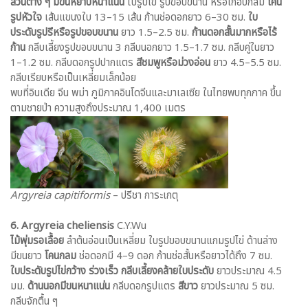
ส่วนต่าง ๆ มีขนหยาบหนาแน่น
ใบรูปไข่ รูปขอบขนาน หรือเกือบกลม
โคน
รูปหัวใจ
เส้นแขนงใบ 13–15 เส้น ก้านช่อดอกยาว 6–30 ซม.
ใบ
ประดับรูปรีหรือรูปขอบขนาน
ยาว 1.5–2.5 ซม.
ก้านดอกสั้นมากหรือไร้
ก้าน
กลีบเลี้ยงรูปขอบขนาน 3 กลีบนอกยาว 1.5–1.7 ซม. กลีบคู่ในยาว
1–1.2 ซม. กลีบดอกรูปปากแตร
สีชมพูหรือม่วงอ่อน
ยาว 4.5–5.5 ซม.
กลีบเรียบหรือเป็นเหลี่ยมเล็กน้อย
พบที่อินเดีย จีน พม่า ภูมิภาคอินโดจีนและมาเลเซีย ในไทยพบทุกภาค ขึ้น
ตามชายป่า ความสูงถึงประมาณ 1,400 เมตร
Argyreia capitiformis
– ปรีชา การะเกตุ
6. Argyreia cheliensis
C.Y.Wu
ไม้พุ่มรอเลื้อย
ลำต้นอ่อนเป็นเหลี่ยม ใบรูปขอบขนานแกมรูปไข่ ด้านล่าง
มีขนยาว
โคนกลม
ช่อดอกมี 4–9 ดอก ก้านช่อสั้นหรือยาวได้ถึง 7 ซม.
ใบประดับรูปไข่กว้าง ร่วงเร็ว
กลีบเลี้ยงคล้ายใบประดับ
ยาวประมาณ 4.5
มม.
ด้านนอกมีขนหนาแน่น
กลีบดอกรูปแตร
สีขาว
ยาวประมาณ 5 ซม.
กลีบจักตื้น ๆ