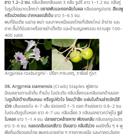
ยาว 1.2–2 ซม.
กลีบเลี้ยงกลีบนอก 3 กลีบ รูปรี ยาว 1–1.2 ซม. กลีบคู่
ในรูปไข่ขนาดเล็กกว่า
ขยายพับและงอกลับในผล
กลีบดอกรูปแตร
สีชมพู
หรือม่วงอ่อน ปากหลอดสีเข้ม
ยาว 5–6.5 ซม.
พบที่อินเดีย เนปาล พม่า และภาคเหนือของไทยที่เชียงใหม่ ลำปาง และ
ตาก ขึ้นใต้ร่มเงาหรือชายป่าเต็งรัง และป่าเบญจพรรณ ความสูง 100–
400 เมตร
Argyreia roxburghii
- ปรีชา การะเกตุ, ราชันย์ ภู่มา
38. Argyreia siamensis
(Craib) Staples พู่สยาม
มีขนหยาบตามลำต้น ก้านใบ ใบประดับ กลีบเลี้ยงและกลีบดอกด้านนอก
ใ
บรูปไข่กว้างเกือบกลม หรือรูปหัวใจ โคนเว้าลึก แผ่นใบด้านล่างมักมีสี
ม่วง
เส้นแขนงใบ 4–7 เส้น ช่อดอกมี 1–5 ดอก ก้านช่อยาว 0.8–2 ซม.
ใบประดับรูปใบหอก ยาว 4–7 มม. กลีบเลี้ยง 3 กลีบนอกยาวกว่าคู่ใน
รูป
ใบหอก
ยาว 1–1.4 ซม.
ปลายยาวคล้ายหาง
พับงอกลับ
กลีบดอกรูปแตร
ยาว 5–6 ซม.
หลอดกลีบดอกสีขาว มีขนยาว กลีบสีม่วง
ผลจักตื้น ๆ 4 พู
พืชถิ่นเดียวของไทย พบกระจายห่าง ๆ ทางภาคเหนือ และภาคตะวันตก