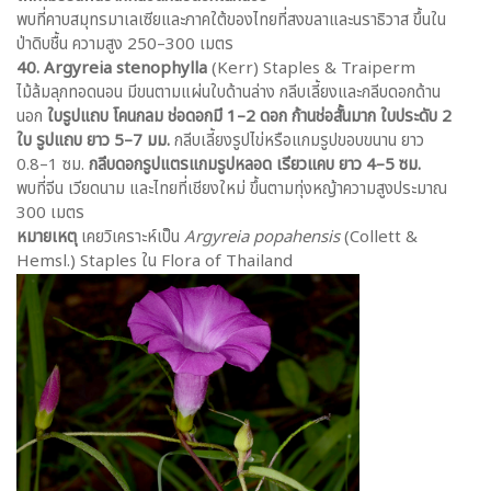
พบที่คาบสมุทรมาเลเซียและภาคใต้ของไทยที่สงขลาและนราธิวาส ขึ้นใน
ป่าดิบชื้น ความสูง 250–300 เมตร
40. Argyreia stenophylla
(Kerr) Staples & Traiperm
ไม้ล้มลุกทอดนอน มีขนตามแผ่นใบด้านล่าง กลีบเลี้ยงและกลีบดอกด้าน
นอก
ใบรูปแถบ โคนกลม ช่อดอกมี 1–2 ดอก ก้านช่อสั้นมาก ใบประดับ 2
ใบ รูปแถบ ยาว 5–7 มม.
กลีบเลี้ยงรูปไข่หรือแกมรูปขอบขนาน ยาว
0.8–1 ซม.
กลีบดอกรูปแตรแกมรูปหลอด เรียวแคบ ยาว 4–5 ซม.
พบที่จีน เวียดนาม และไทยที่เชียงใหม่ ขึ้นตามทุ่งหญ้าความสูงประมาณ
300 เมตร
หมายเหตุ
เคยวิเคราะห์เป็น
Argyreia popahensis
(Collett &
Hemsl.) Staples ใน Flora of Thailand