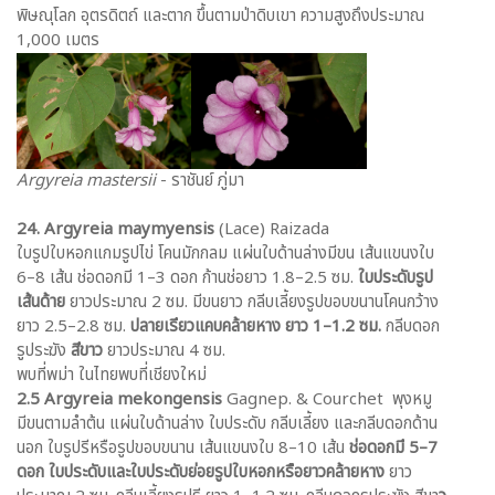
พิษณุโลก อุตรดิตถ์ และตาก ขึ้นตามป่าดิบเขา ความสูงถึงประมาณ
1,000 เมตร
Argyreia mastersii
- ราชันย์ ภู่มา
24. Argyreia maymyensis
(Lace) Raizada
ใบรูปใบหอกแกมรูปไข่ โคนมักกลม แผ่นใบด้านล่างมีขน เส้นแขนงใบ
6–8 เส้น ช่อดอกมี 1–3 ดอก ก้านช่อยาว 1.8–2.5 ซม.
ใบประดับรูป
เส้นด้าย
ยาวประมาณ 2 ซม. มีขนยาว กลีบเลี้ยงรูปขอบขนานโคนกว้าง
ยาว 2.5–2.8 ซม.
ปลายเรียวแคบคล้ายหาง ยาว 1–1.2 ซม.
กลีบดอก
รูประฆัง
สีขาว
ยาวประมาณ 4 ซม.
พบที่พม่า ในไทยพบที่เชียงใหม่
2.5 Argyreia mekongensis
Gagnep. & Courchet พุงหมู
มีขนตามลำต้น แผ่นใบด้านล่าง ใบประดับ กลีบเลี้ยง และกลีบดอกด้าน
นอก ใบรูปรีหรือรูปขอบขนาน เส้นแขนงใบ 8–10 เส้น
ช่อดอกมี 5–7
ดอก ใบประดับและใบประดับย่อยรูปใบหอกหรือยาวคล้ายหาง
ยาว