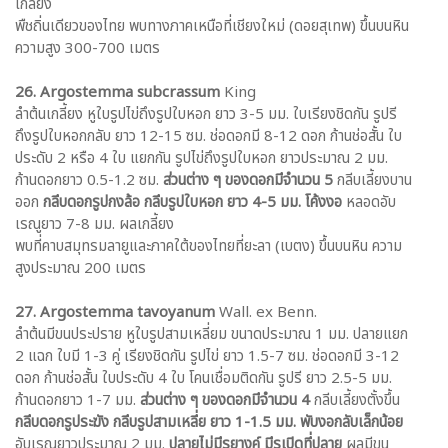
เกลี้ยง
พืชถิ่นเดียวของไทย พบทางภาคเหนือที่เชียงใหม่ (ดอยสุเทพ) ขึ้นบนหิน
ความสูง 300-700 เมตร
26. Argostemma subcrassum
King
ลำต้นเกลี้ยง หูใบรูปไข่ถึงรูปใบหอก ยาว 3-5 มม. ใบเรียงชิดกัน รูปรี
ถึงรูปใบหอกกลับ ยาว 12-15 ซม. ช่อดอกมี 8-12 ดอก ก้านช่อสั้น ใบ
ประดับ 2 หรือ 4 ใบ แยกกัน รูปไข่ถึงรูปใบหอก ยาวประมาณ 2 มม.
ก้านดอกยาว 0.5-1.2 ซม.
ส่วนต่าง ๆ ของดอกมีจำนวน 5
กลีบเลี้ยงบาน
ออก
กลีบดอกรูปกงล้อ กลีบรูปใบหอก ยาว 4-5 มม. โค้งงอ
หลอดอับ
เรณูยาว 7-8 มม. ผลเกลี้ยง
พบที่คาบสมุทรมลายูและภาคใต้ของไทยที่ยะลา (เบตง) ขึ้นบนหิน ความ
สูงประมาณ 200 เมตร
27. Argostemma tavoyanum
Wall. ex Benn.
ลำต้นมีขนประปราย หูใบรูปสามเหลี่ยม ขนาดประมาณ 1 มม. ปลายแยก
2 แฉก ใบมี 1-3 คู่ เรียงชิดกัน รูปไข่ ยาว 1.5-7 ซม. ช่อดอกมี 3-12
ดอก ก้านช่อสั้น ใบประดับ 4 ใบ โคนเชื่อมติดกัน รูปรี ยาว 2.5-5 มม.
ก้านดอกยาว 1-7 มม.
ส่วนต่าง ๆ ของดอกมีจำนวน 4
กลีบเลี้ยงตั้งขึ้น
กลีบดอกรูประฆัง กลีบรูปสามเหลี่ย ยาว 1-1.5 มม. พับงอกลับเล็กน้อย
อับเรณูยาวประมาณ 2 มม.
ปลายไม่มีรยางค์ มีรูเปิดที่ปลาย
ผลมีขน