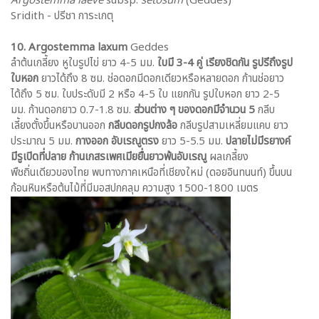
Argostemma laeve
subsp.
setosum
(Geddes)
Sridith - ปรีชา การะเกตุ
10. Argostemma laxum
Geddes
ลำต้นเกลี้ยง หูใบรูปไข่ ยาว 4-5 มม.
ใบมี 3-4 คู่ เรียงชิดกัน รูปรีถึงรูป
ใบหอก
ยาวได้ถึง 8 ซม. ช่อดอกมีดอกเดียวหรือหลายดอก ก้านช่อยาว
ได้ถึง 5 ซม. ใบประดับมี 2 หรือ 4-5 ใบ แยกกัน รูปใบหอก ยาว 2-5
มม. ก้านดอกยาว 0.7-1.8 ซม.
ส่วนต่าง ๆ ของดอกมีจำนวน 5
กลีบ
เลี้ยงตั้งขึ้นหรือบานออก
กลีบดอกรูปกงล้อ
กลีบรูปสามเหลี่ยมแคบ ยาว
ประมาณ 5 มม.
กางออก อับเรณูตรง
ยาว 5-5.5 มม.
ปลายไม่มีรยางค์
มีรูเปิดที่ปลาย ก้านเกสรเพศเมียยื่นยาวพ้นอับเรณู
ผลเกลี้ยง
พืชถิ่นเดียวของไทย พบทางภาคเหนือที่เชียงใหม่ (ดอยอินทนนท์) ขึ้นบน
ก้อนหินหรือต้นไม้ที่มีมอสปกคลุม ความสูง 1500-1800 เมตร