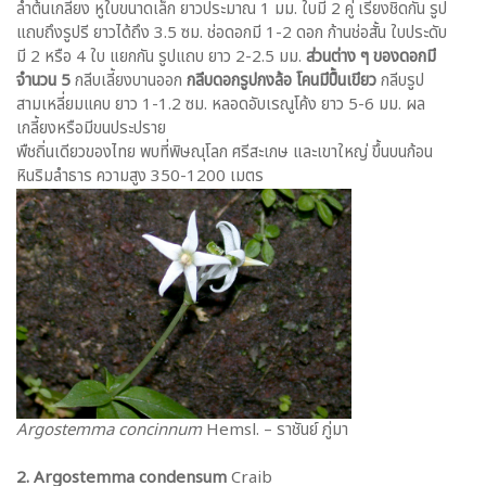
ลำต้นเกลี้ยง หูใบขนาดเล็ก ยาวประมาณ 1 มม. ใบมี 2 คู่ เรียงชิดกัน รูป
แถบถึงรูปรี ยาวได้ถึง 3.5 ซม. ช่อดอกมี 1-2 ดอก ก้านช่อสั้น ใบประดับ
มี 2 หรือ 4 ใบ แยกกัน รูปแถบ ยาว 2-2.5 มม.
ส่วนต่าง ๆ ของดอกมี
จำนวน 5
กลีบเลี้ยงบานออก
กลีบดอกรูปกงล้อ โคนมีปื้นเขียว
กลีบรูป
สามเหลี่ยมแคบ ยาว 1-1.2 ซม. หลอดอับเรณูโค้ง ยาว 5-6 มม. ผล
เกลี้ยงหรือมีขนประปราย
พืชถิ่นเดียวของไทย พบที่พิษณุโลก ศรีสะเกษ และเขาใหญ่ ขึ้นบนก้อน
หินริมลำธาร ความสูง 350-1200 เมตร
Argostemma concinnum
Hemsl. – ราชันย์ ภู่มา
2. Argostemma condensum
Craib