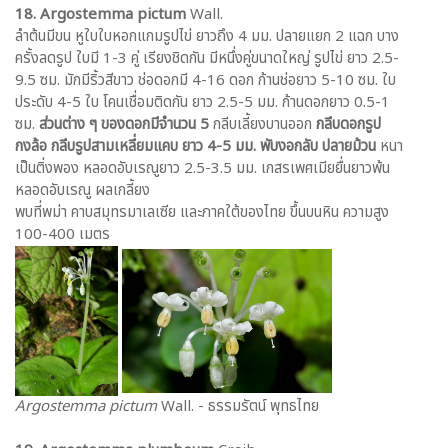
18. Argostemma pictum
Wall.
ลำต้นมีขน หูใบใบหอกแกมรูปไข่ ยาวถึง 4 มม. ปลายแยก 2 แฉก บาง
ครั้งลดรูป ใบมี 1-3 คู่ เรียงชิดกัน มีหนึ่งคู่ขนาดใหญ่ รูปไข่ ยาว 2.5-
9.5 ซม. มักมีริ้วสีขาว ช่อดอกมี 4-16 ดอก ก้านช่อยาว 5-10 ซม. ใบ
ประดับ 4-5 ใบ โคนเชื่อมติดกัน ยาว 2.5-5 มม. ก้านดอกยาว 0.5-1
ซม.
ส่วนต่าง ๆ ของดอกมีจำนวน 5
กลีบเลี้ยงบานออก
กลีบดอกรูป
กงล้อ กลีบรูปสามเหลี่ยมแคบ ยาว 4-5 มม. พับงอกลับ ปลายม้วน
หนา
เป็นติ่งพอง หลอดอับเรณูยาว 2.5-3.5 มม. เกสรเพศเมียยื่นยาวพ้น
หลอดอับเรณู ผลเกลี้ยง
พบที่พม่า คาบสมุทรมาเลเซีย และภาคใต้ของไทย ขึ้นบนหิน ความสูง
100-400 เมตร
Argostemma pictum
Wall. - ธรรมรัตน์ พุทธไทย