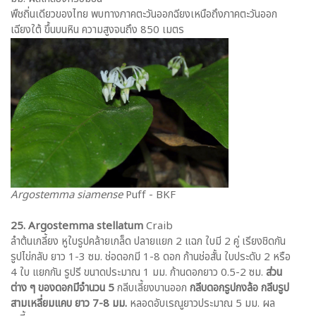
พืชถิ่นเดียวของไทย พบทางภาคตะวันออกฉียงเหนือถึงภาคตะวันออก
เฉียงใต้ ขึ้นบนหิน ความสูงจนถึง 850 เมตร
Argostemma siamense
Puff - BKF
25. Argostemma stellatum
Craib
ลำต้นเกลี้ยง หูใบรูปคล้ายเกล็ด ปลายแยก 2 แฉก ใบมี 2 คู่ เรียงชิดกัน
รูปไข่กลับ ยาว 1-3 ซม. ช่อดอกมี 1-8 ดอก ก้านช่อสั้น ใบประดับ 2 หรือ
4 ใบ แยกกัน รูปรี ขนาดประมาณ 1 มม. ก้านดอกยาว 0.5-2 ซม.
ส่วน
ต่าง ๆ ของดอกมีจำนวน 5
กลีบเลี้ยงบานออก
กลีบดอกรูปกงล้อ กลีบรูป
สามเหลี่ยมแคบ ยาว 7-8 มม.
หลอดอับเรณูยาวประมาณ 5 มม. ผล