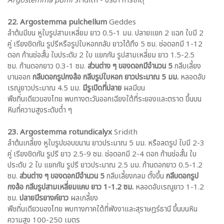
Argostemma puffii
Sridith - ปรีชา การเกตุ
22. Argostemma pulchellum
Geddes
ลำต้นมีขน หูใบรูปสามเหลี่ยม ยาว 0.5-1 มม. ปลายแยก 2 แฉก ใบมี 2
คู่ เรียงชิดกัน รูปรีหรือรูปใบหอกกลับ ยาวได้ถึง 5 ซม. ช่อดอกมี 1-12
ดอก ก้านช่อสั้น ใบประดับ 2 ใบ แยกกัน รูปสามเหลี่ยม ยาว 1.5-2.5
ซม. ก้านดอกยาว 0.3-1 ซม.
ส่วนต่าง ๆ ของดอกมีจำนวน 5
กลีบเลี้ยง
บานออก
กลีบดอกรูปกงล้อ กลีบรูปใบหอก ยาวประมาณ 5 มม.
หลอดอับ
เรณูยาวประมาณ 4.5 มม.
มีรูเปิดที่ปลาย
ผลมีขน
พืชถิ่นเดียวของไทย พบทางตะวันออกเฉียงใต้ที่ระยองและตราด ขึ้นบน
หินที่ความสูงระดับต่ำ ๆ
23. Argostemma rotundicalyx
Sridith
ลำต้นเกลี้ยง หูใบรูปขอบขนาน ยาวประมาณ 5 มม. หรือลดรูป ใบมี 2-3
คู่ เรียงชิดกัน รูปรี ยาว 2.5-9 ซม. ช่อดอกมี 2-4 ดอก ก้านช่อสั้น ใบ
ประดับ 2 ใบ แยกกัน รูปรี ยาวประมาณ 2.5 มม. ก้านดอกยาว 0.5-1.2
ซม.
ส่วนต่าง ๆ ของดอกมีจำนวน 5
กลีบเลี้ยงกลม ตั้งขึ้น
กลีบดอกรูป
กงล้อ กลีบรูปสามเหลี่ยมแคบ ยาว 1-1.2 ซม.
หลอดอับเรณูยาว 1-1.2
ซม.
ปลายมีรยางค์ยาว
ผลเกลี้ยง
พืชถิ่นเดียวของไทย พบทางภาคใต้ที่พังงาและสุราษฎร์ธานี ขึ้นบนหิน
ความสูง 100-250 เมตร