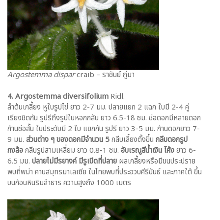
Argostemma dispar
craib – ราชันย์ ภู่มา
4. Argostemma diversifolium
Ridl.
ลำต้นเกลี้ยง หูใบรูปไข่ ยาว 2-7 มม. ปลายแยก 2 แฉก ใบมี 2-4 คู่
เรียงชิดกัน รูปรีถึงรูปใบหอกกลับ ยาว 6.5-18 ซม. ช่อดอกมีหลายดอก
ก้านช่อสั้น ใบประดับมี 2 ใบ แยกกัน รูปรี ยาว 3-5 มม. ก้านดอกยาว 7-
9 มม.
ส่วนต่าง ๆ ของดอกมีจำนวน 5
กลีบเลี้ยงตั้งขึ้น
กลีบดอกรูป
กงล้อ
กลีบรูปสามเหลี่ยม ยาว 0.8-1 ซม.
อับเรณูสีน้ำเงิน โค้ง
ยาว 6-
6.5 มม.
ปลายไม่มีรยางค์ มีรูเปิดที่ปลาย
ผลเกลี้ยงหรือมีขนประปราย
พบที่พม่า คาบสมุทรมาเลเซีย ในไทยพบที่ประจวบคีรีขันธ์ และภาคใต้ ขึ้น
บนก้อนหินริมลำธาร ความสูงถึง 1000 เมตร