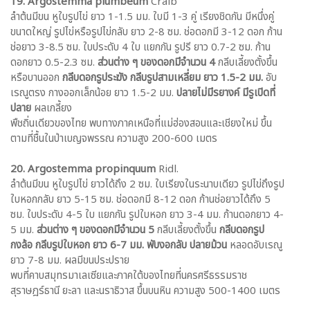
19. Argostemma plumbeum
Craib
ลำต้นมีขน หูใบรูปไข่ ยาว 1-1.5 มม. ใบมี 1-3 คู่ เรียงชิดกัน มีหนึ่งคู่
ขนาดใหญ่ รูปไข่หรือรูปไข่กลับ ยาว 2-8 ซม. ช่อดอกมี 3-12 ดอก ก้าน
ช่อยาว 3-8.5 ซม. ใบประดับ 4 ใบ แยกกัน รูปรี ยาว 0.7-2 ซม. ก้าน
ดอกยาว 0.5-2.3 ซม.
ส่วนต่าง ๆ ของดอกมีจำนวน 4
กลีบเลี้ยงตั้งขึ้น
หรือบานออก
กลีบดอกรูประฆัง กลีบรูปสามเหลี่ยม ยาว 1.5-2 มม.
อับ
เรณูตรง กางออกเล็กน้อย ยาว 1.5-2 มม.
ปลายไม่มีรยางค์ มีรูเปิดที่
ปลาย
ผลเกลี้ยง
พืชถิ่นเดียวของไทย พบทางภาคเหนือที่แม่ฮ่องสอนและเชียงใหม่ ขึ้น
ตามที่ชื้นในป่าเบญจพรรณ ความสูง 200-600 เมตร
20. Argostemma propinquum
Ridl.
ลำต้นมีขน หูใบรูปไข่ ยาวได้ถึง 2 ซม. ใบเรียงในระนาบเดียว รูปไข่ถึงรูป
ใบหอกกลับ ยาว 5-15 ซม. ช่อดอกมี 8-12 ดอก ก้านช่อยาวได้ถึง 5
ซม. ใบประดับ 4-5 ใบ แยกกัน รูปใบหอก ยาว 3-4 มม. ก้านดอกยาว 4-
5 มม.
ส่วนต่าง ๆ ของดอกมีจำนวน 5
กลีบเลี้ยงตั้งขึ้น
กลีบดอกรูป
กงล้อ กลีบรูปใบหอก ยาว 6-7 มม. พับงอกลับ ปลายม้วน
หลอดอับเรณู
ยาว 7-8 มม. ผลมีขนประปราย
พบที่คาบสมุทรมาเลเซียและภาคใต้ของไทยที่นครศรีธรรมราช
สุราษฎร์ธานี ยะลา และนราธิวาส ขึ้นบนหิน ความสูง 500-1400 เมตร