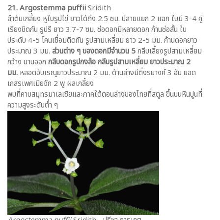
21. Argostemma puffii
Sridith
ลำต้นเกลี้ยง หูใบรูปไข่ ยาวได้ถึง 2.5 ซม. ปลายแยก 2 แฉก ใบมี 3-4 คู่
เรียงชิดกัน รูปรี ยาว 3.7-7 ซม. ช่อดอกมีหลายดอก ก้านช่อสั้น ใบ
ประดับ 4-5 โคนเชื่อมติดกัน รูปสามเหลี่ยม ยาว 2-5 มม. ก้านดอกยาว
ประมาณ 3 มม.
ส่วนต่าง ๆ ของดอกมีจำนวน 5
กลีบเลี้ยงรูปสามเหลี่ยม
กว้าง บานออก
กลีบดอกรูปกงล้อ กลีบรูปสามเหลี่ยม ยาวประมาณ 2
มม.
หลอดอับเรณูยาวประมาณ 2 มม. ด้านล่างมีติ่งรยางค์ 3 อัน ยอด
เกสรเพศเมียจัก 2 พู ผลเกลี้ยง
พบที่คาบสมุทรมาเลเซียและภาคใต้ตอนล่างของไทยที่สตูล ขึ้นบนหินปูนที่
ความสูงระดับต่ำ ๆ