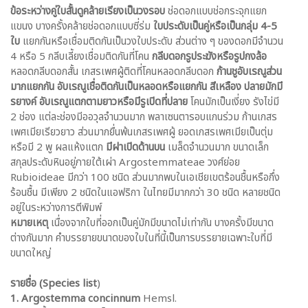
ข้อระหว่างคู่ใบสั้นดูคล้ายเรียงเป็นวงรอบ
ช่อดอกแบบช่อกระจุกแยก
แขนง บางครั้งคล้ายช่อดอกแบบซี่ร่ม
ใบประดับเป็นคู่หรือเป็นกลุ่ม 4-5
ใบ
แยกกันหรือเชื่อมติดกันเป็นวงใบประดับ ส่วนต่าง ๆ ของดอกมีจำนวน
4 หรือ 5 กลีบเลี้ยงเชื่อมติดกันที่โคน
กลีบดอกรูประฆังหรือรูปกงล้อ
หลอดกลีบดอกสั้น เกสรเพศผู้ติดที่โคนหลอดกลีบดอก
ก้านชูอับเรณูส่วน
มากแยกกัน อับเรณูเชื่อติดกันเป็นหลอดหรือแยกกัน สีเหลือง ปลายมักมี
รยางค์
อับเรณูแตกตามยาวหรือมีรูเปิดที่ปลาย
โคนมักเป็นเงี่ยง รังไข่มี
2 ช่อง แต่ละช่องมีออวุลจำนวนมาก พลาเซนตารอบแกนร่วม ก้านเกสร
เพศเมียเรียวยาว ส่วนมากยื่นพ้นเกสรเพศผู้ ยอดเกสรเพศเมียเป็นตุ่ม
หรือมี 2 พู ผลแห้งแตก
มีฝาเปิดด้านบน
เมล็ดจำนวนมาก ขนาดเล็ก
สกุลประดับหินอยู่ภายใต้เผ่า Argostemmateae วงศ์ย่อย
Rubioideae มีกว่า 100 ชนิด ส่วนมากพบในเอเชียเขตร้อนชื้นหรือกึ่ง
ร้อนชื้น มีเพียง 2 ชนิดในแอฟริกา ในไทยมีมากกว่า 30 ชนิด หลายชนิด
อยู่ในระหว่างการตีพิมพ์
หมายเหตุ
เนื่องจากใบที่ออกเป็นคู่มักมีขนาดไม่เท่ากัน บางครั้งมีขนาด
ต่างกันมาก คำบรรยายขนาดของใบในที่นี้เป็นการบรรยายเฉพาะใบที่มี
ขนาดใหญ่
รายชื่อ (Species list
)
1. Argostemma concinnum
Hemsl.