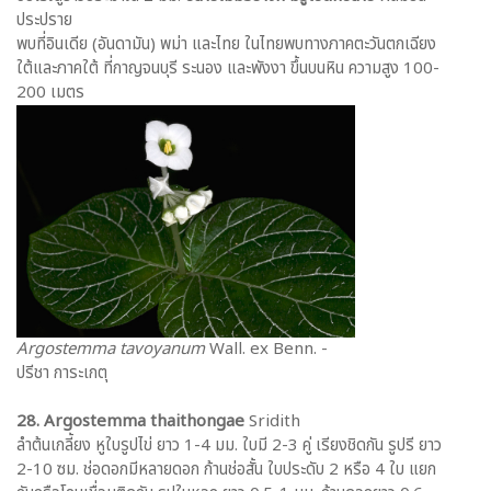
ประปราย
พบที่อินเดีย (อันดามัน) พม่า และไทย ในไทยพบทางภาคตะวันตกเฉียง
ใต้และภาคใต้ ที่กาญจนบุรี ระนอง และพังงา ขึ้นบนหิน ความสูง 100-
200 เมตร
Argostemma tavoyanum
Wall. ex Benn. -
ปรีชา การะเกตุ
28. Argostemma thaithongae
Sridith
ลำต้นเกลี้ยง หูใบรูปไข่ ยาว 1-4 มม. ใบมี 2-3 คู่ เรียงชิดกัน รูปรี ยาว
2-10 ซม. ช่อดอกมีหลายดอก ก้านช่อสั้น ใบประดับ 2 หรือ 4 ใบ แยก