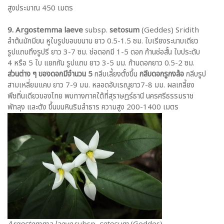
สูงประมาณ 450 เมตร
9. Argostemma laeve
subsp.
setosum
(Geddes) Sridith
ลำต้นมักมีขน หูใบรูปขอบขนาน ยาว 0.5-1.5 ซม. ใบเรียงระนาบเดียว
รูปแถบถึงรูปรี ยาว 3-7 ซม. ช่อดอกมี 1-5 ดอก ก้านช่อสั้น ใบประดับ
4 หรือ 5 ใบ แยกกัน รูปแถบ ยาว 3-5 มม. ก้านดอกยาว 0.5-2 ซม.
ส่วนต่าง ๆ ของดอกมีจำนวน 5
กลีบเลี้ยงตั้งขึ้น
กลีบดอกรูกงล้อ
กลีบรูป
สามเหลี่ยมแคบ ยาว 7-9 มม. หลอดอับเรณูยาว7-8 มม. ผลเกลี้ยง
พืชถิ่นเดียวของไทย พบทางภาคใต้ที่สุราษฎร์ธานี นครศรีธรรมราช
พัทลุง และตัง ขึ้นบนหินริมลำธาร ความสูง 200-1400 เมตร