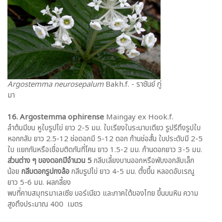
Argostemma neurosepalum
Bakh.f. - ราชันย์ ภู่
มา
16. Argostemma ophirense
Maingay ex Hook.f.
ลำต้นมีขน หูใบรูปไข่ ยาว 2-5 มม. ใบเรียงในระนาบเดียว รูปรีถึงรูปใบ
หอกกลับ ยาว 2.5-12 ช่อดอกมี 5-12 ดอก ก้านช่อสั้น ใบประดับมี 2-5
ใบ แยกกันหรือเชื่อมติดกันที่โคน ยาว 1.5-2 มม. ก้านดอกยาว 3-5 มม.
ส่วนต่าง ๆ ของดอกมีจำนวน 5
กลีบเลี้ยงบานออกหรือพับงอกลับเล็ก
น้อย
กลีบดอกรูปกงล้อ
กลีบรูปไข่ ยาว 4-5 มม. ตั้งขึ้น หลอดอับเรณู
ยาว 5-6 มม. ผลกลี้ยง
พบที่คาบสมุทรมาเลเซีย บอร์เนียว และภาคใต้ของไทย ขึ้นบนหิน ความ
สูงถึงประมาณ 400 เมตร