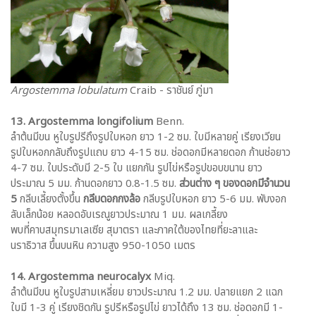
Argostemma lobulatum
Craib - ราชันย์ ภู่มา
13. Argostemma longifolium
Benn.
ลำต้นมีขน หูใบรูปรีถึงรูปใบหอก ยาว 1-2 ซม. ใบมีหลายคู่ เรียงเวียน
รูปใบหอกกลับถึงรูปแถบ ยาว 4-15 ซม. ช่อดอกมีหลายดอก ก้านช่อยาว
4-7 ซม. ใบประดับมี 2-5 ใบ แยกกัน รูปไข่หรือรูปขอบขนาน ยาว
ประมาณ 5 มม. ก้านดอกยาว 0.8-1.5 ซม.
ส่วนต่าง ๆ ของดอกมีจำนวน
5
กลีบเลี้ยงตั้งขึ้น
กลีบดอกกงล้อ
กลีบรูปใบหอก ยาว 5-6 มม. พับงอก
ลับเล็กน้อย หลอดอับเรณูยาวประมาณ 1 มม. ผลเกลี้ยง
พบที่คาบสมุทรมาเลเซีย สุมาตรา และภาคใต้ของไทยที่ยะลาและ
นราธิวาส ขึ้นบนหิน ความสูง 950-1050 เมตร
14. Argostemma neurocalyx
Miq.
ลำต้นมีขน หูใบรูปสามเหลี่ยม ยาวประมาณ 1.2 มม. ปลายแยก 2 แฉก
ใบมี 1-3 คู่ เรียงชิดกัน รูปรีหรือรูปไข่ ยาวได้ถึง 13 ซม. ช่อดอกมี 1-