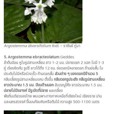
Argostemma diversifolium
Ridl. – ราชันย์ ภู่มา
5. Argostemma ebracteolatum
Geddes
ลำต้นมีขน หูใบรูปสามเหลี่ยม ยาว 1-2 มม. ปลายแยก 2 แฉก ใบมี 1-3
คู่ เรียงชิดกัน รูปรี ยาวได้ถึง 12 ซม. ช่อดอกมีหลายดอก ก้านช่อสั้น ใบ
ประดับไม่มีหรือร่วงเร็ว ก้านดอกสั้น
ส่วนต่าง ๆ ของดอกมีจำนวน 5
กลีบเลี้ยงรูปสามเหลี่ยมแคบ ตั้งขึ้น
กลีบดอกรูประฆัง กลีบรูปสามเหลี่ยม
ยาวประมาณ 1.5 มม. มีขนด้านนอก
อับเรณูโค้ง ยาวประมาณ 1.5 มม.
ปลายไม่มีรยางค์ มีรูเปิดที่ปลาย
ผลเกลี้ยง
พืชถิ่นเดียวของไทย พบเฉพาะทางภาคเหนือที่เชียงใหม่ เชียงราย น่าน
และนครสวรรค์ ขึ้นบนก้อนหินหรือต้นไม้ ความสูง 500-1100 เมตร