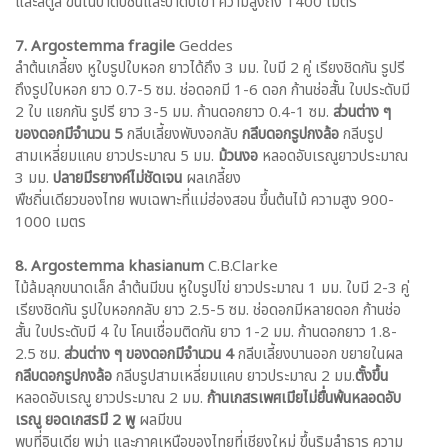
และสตูล ขึ้นในป่าดิบชื้นและป่าดิบเขา ความสูงถึง 1400 เมตร
7. Argostemma fragile
Geddes
ลำต้นเกลี้ยง หูใบรูปใบหอก ยาวได้ถึง 3 มม. ใบมี 2 คู่ เรียงชิดกัน รูปรี
ถึงรูปใบหอก ยาว 0.7-5 ซม. ช่อดอกมี 1-6 ดอก ก้านช่อสั้น ใบประดับมี
2 ใบ แยกกัน รูปรี ยาว 3-5 มม. ก้านดอกยาว 0.4-1 ซม.
ส่วนต่าง ๆ
ของดอกมีจำนวน 5
กลีบเลี้ยงพับงอกลับ
กลีบดอกรูปกงล้อ
กลีบรูป
สามเหลี่ยมแคบ ยาวประมาณ 5 มม.
ม้วนงอ
หลอดอับเรณูยาวประมาณ
3 มม.
ปลายมีรยางค์ไม่ชัดเจน
ผลเกลี้ยง
พืชถิ่นเดียวของไทย พบเฉพาะที่แม่ฮ่องสอน ขึ้นต้นไม้ ความสูง 900-
1000 เมตร
8. Argostemma khasianum
C.B.Clarke
ไม้ล้มลุกขนาดเล็ก ลำต้นมีขน หูใบรูปไข่ ยาวประมาณ 1 มม. ใบมี 2-3 คู่
เรียงชิดกัน รูปใบหอกกลับ ยาว 2.5-5 ซม. ช่อดอกมีหลายดอก ก้านช่อ
สั้น ใบประดับมี 4 ใบ โคนเชื่อมติดกัน ยาว 1-2 มม. ก้านดอกยาว 1.8-
2.5 ซม.
ส่วนต่าง ๆ ของดอกมีจำนวน 4
กลีบเลี้ยงบานออก ขยายในผล
กลีบดอกรูปกงล้อ
กลีบรูปสามเหลี่ยมแคบ ยาวประมาณ 2 มม.
ตั้งขึ้น
หลอดอับเรณู ยาวประมาณ 2 มม.
ก้านเกสรเพศเมียไม่ยื่นพ้นหลอดอับ
เรณู ยอดเกสรมี 2 พู
ผลมีขน
พบที่อินเดีย พม่า และภาคเหนือของไทยที่เชียงใหม่ ขึ้นริมลำธาร ความ