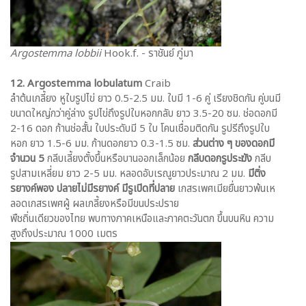
Argostemma lobbii
Hook.f. - ราชันย์ ภู่มา
12. Argostemma lobulatum
Craib
ลำต้นเกลี้ยง หูใบรูปไข่ ยาว 0.5-2.5 มม. ใบมี 1-6 คู่ เรียงชิดกัน คู่บนมี
ขนาดใหญ่กว่าคู่ล่าง รูปไข่ถึงรูปใบหอกกลับ ยาว 3.5-20 ซม. ช่อดอกมี
2-16 ดอก ก้านช่อสั้น ใบประดับมี 5 ใบ โคนเชื่อมติดกัน รูปรีถึงรูปใบ
หอก ยาว 1.5-6 มม. ก้านดอกยาว 0.3-1.5 ซม.
ส่วนต่าง ๆ ของดอกมี
จำนวน 5
กลีบเลี้ยงตั้งขึ้นหรือบานออกเล็กน้อย
กลีบดอกรูประฆัง
กลีบ
รูปสามเหลี่ยม ยาว 2-5 มม. หลอดอับเรณูยาวประมาณ 2 มม.
มีติ่ง
รยางค์พอง
ปลายไม่มีรยางค์ มีรูเปิดที่ปลาย
เกสรเพศเมียยื่นยาวพ้นเห
ลอดเกสรเพศผู้ ผลเกลี้ยงหรือมีขนประปราย
พืชถิ่นเดียวของไทย พบทางภาคเหนือและภาคตะวันตก ขึ้นบนหิน ความ
สูงถึงประมาณ 1000 เมตร