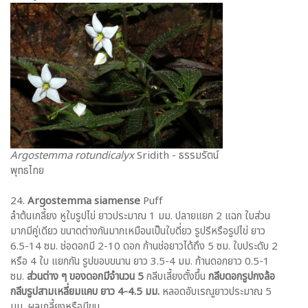
Argostemma rotundicalyx
Sridith - ธรรมรัตน์
พุทธไทย
24.
Argostemma siamense
Puff
ลำต้นเกลี้ยง หูใบรูปไข่ ยาวประมาณ 1 มม. ปลายแยก 2 แฉก ใบส่วน
มากมีคู่เดียว ขนาดต่างกันมากเหมือนเป็นใบดี่ยว รูปรีหรือรูปไข่ ยาว
6.5-14 ซม. ช่อดอกมี 2-10 ดอก ก้านช่อยาวได้ถึง 5 ซม. ใบประดับ 2
หรือ 4 ใบ แยกกัน รูปขอบขนาน ยาว 3.5-4 มม. ก้านดอกยาว 0.5-1
ซม.
ส่วนต่าง ๆ ของดอกมีจำนวน 5
กลีบเลี้ยงตั้งขึ้น
กลีบดอกรูปกงล้อ
กลีบรูปสามเหลี่ยมแคบ ยาว 4-4.5 มม.
หลอดอับเรณูยาวประมาณ 5
มม. ผลเกลี้ยงหรือมีขน