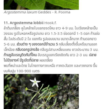
Argostemma laxum
Geddes - R. Pooma
11. Argostemma lobbii
Hook.f.
ลำต้นเกลี้ยง หูใบคล้ายใบแยกจรดโคน ยาว 4-9 มม. ใบเรียงคล้ายเป็น
วงรอบ รูปใบหอกหรือรูปแถบ ยาว 1.5-3.5 ช่อดอกมี 1-5 ดอก ก้านช่อ
สั้น ใบประดับมี 2 ใบ แยกกัน รูปขอบขนาน ขนาดเล็กมาก ก้านดอกยาว
5-6 มม.
ส่วนต่าง ๆ ของดอกมีจำนวน 5
กลีบเลี้ยงตั้งขึ้นหรือบานออก
เล็กน้อย
กลีบดอกรูปกงล้อ
กลีบรูปสามเหลี่ยมแคบ ยาวประมาณ 3 มม.
ก้านชูอับเรณูติดกันที่โคน
อับเรณูแยกเรียงชิดกัน ยาว 2-3 มม.
ปลาย
ไม่มีรยางค์ มีรูเปิดที่ปลาย
ผลเกลี้ยง
พบที่พม่าและไทย ในไทยทางภาคเหนือ ภาคตะวันตก และภาคกลาง ขึ้น
บนหินปูน 100-900 เมตร