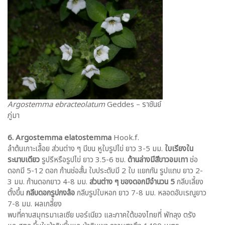
Argostemma ebracteolatum
Geddes – ราชันย์
ภู่มา
6. Argostemma elatostemma
Hook.f.
ลำต้นเกาะเลื้อย ส่วนต่าง ๆ มีขน หูใบรูปไข่ ยาว 3-5 มม.
ใบเรียงใน
ระนาบเดียว
รูปรีหรือรูปไข่ ยาว 3.5-6 ซม.
ด้านล่างมีสีขาวอมเทา
ช่อ
ดอกมี 5-12 ดอก ก้านช่อสั้น ใบประดับมี 2 ใบ แยกกัน รูปแถบ ยาว 2-
3 มม. ก้านดอกยาว 4-8 มม.
ส่วนต่าง ๆ ของดอกมีจำนวน 5
กลีบเลี้ยง
ตั้งขึ้น
กลีบดอกรูปกงล้อ
กลีบรูปใบหอก ยาว 7-8 มม. หลอดอับเรณูยาว
7-8 มม. ผลเกลี้ยง
พบที่คาบสมุทรมาเลเซีย บอร์เนียว และภาคใต้ของไทยที่ พัทลุง ตรัง