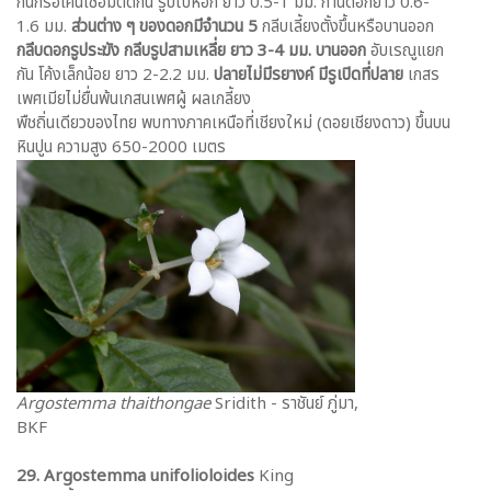
กันกรือโคนเชื่อมติดกัน รูปใบหอก ยาว 0.5-1 มม. ก้านดอกยาว 0.6-
1.6 มม.
ส่วนต่าง ๆ ของดอกมีจำนวน 5
กลีบเลี้ยงตั้งขึ้นหรือบานออก
กลีบดอกรูประฆัง กลีบรูปสามเหลี่ย ยาว 3-4 มม. บานออก
อับเรณูแยก
กัน โค้งเล็กน้อย ยาว 2-2.2 มม.
ปลายไม่มีรยางค์ มีรูเปิดที่ปลาย
เกสร
เพศเมียไม่ยื่นพ้นเกสนเพศผู้ ผลเกลี้ยง
พืชถิ่นเดียวของไทย พบทางภาคเหนือที่เชียงใหม่ (ดอยเชียงดาว) ขึ้นบน
หินปูน ความสูง 650-2000 เมตร
Argostemma thaithongae
Sridith - ราชันย์ ภู่มา,
BKF
29. Argostemma unifolioloides
King