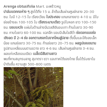
Arenga obtusifolia
Mart. มะพร้าวหนู
ปาล์มแตกกอห่าง ๆ
สูงได้ถึง 15 ม. ลำต้นเส้นผ่านศูนย์กลาง 20–30
ซม. ใบมี 12–15 ใบ เรียงเวียน
ใบประกอบ
แกนกลางยาว 4-10 ม. มีใบ
ย่อยข้างละ 100-105 ใบ
เรียงระนาบเดียว
รูปใบหอก ยาว 100–150
ซม.
ขอบแหว่ง
แผ่นใบด้านล่างมีนวลสีเงินอมเทา ก้านใบยาว 30-90
ซม. กาบใบยาว 60-100 ซม. แฉกลึก ขอบมีเส้นใยสีดำ
ช่อดอกแบบช่อ
เชิงลด มี 2–4 ช่อ ออกตามซอกใบจากโคนสู่ปลาย
ตั้งขึ้นและโค้งลงเล็ก
น้อย แกนช่อยาว 30-75 ซม. ก้านช่อยาว 20–75 ซม.
ผลรูปขอบขนาน
รูปสามเหลี่ยมมนตามขวาง ยาว 4-6 ซม. เส้นผ่านศูนย์กลาง 3-4 ซม.
ผลแก่เหลืองอมเขียว
เมล็ดมีสันตามยาว
พบที่คาบสมุทรมลายู สุมาตรา ชวา และภาคใต้ของไทย ขึ้นใต้ร่มเงาใน
ป่าดิบชื้น ความสูง 500–800 เมตร