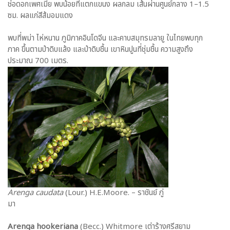
ช่อดอกเพศเมีย พบน้อยที่แตกแขนง ผลกลม เส้นผ่านศูนย์กลาง 1–1.5
ซม. ผลแก่สีส้มอมแดง
พบที่พม่า ไห่หนาน ภูมิภาคอินโดจีน และคาบสมุทรมลายู ในไทยพบทุก
ภาค ขึ้นตามป่าดิบแล้ง และป่าดิบชื้น เขาหินปูนที่ชุ่มชื้น ความสูงถึง
ประมาณ 700 เมตร.
Arenga caudata
(Lour.) H.E.Moore. – ราชันย์ ภู่
มา
Arenga hookeriana
(Becc.) Whitmore เต่าร้างศรีสยาม