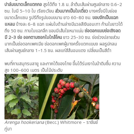
ปาล์มขนาดเล็กแตกกอ
สูงได้ถึง 1.8 ม. ลำต้นเส้นผ่านศูนย์กลาง 0.6–2
ซม. ใบมี 5–10 ใบ เรียงเวียน
ส่วนมากเป็นใบเดี่ยว
บางครั้งมีใบย่อย
ขนาดเล็กแซม รูปรีถึงรูปขอบขนาน ยาว 60–80 ซม.
ขอบจักเป็นแฉก
แหลม
ข้างละ 6–8 แฉก แผ่นใบด้านล่างมีนวลสีเงินอมเทา ก้านใบยาวได้
ถึง 50 ซม. กาบใบแฉกลึก ขอบมีเส้นใยหนาแน่น
ช่อดอกแบบช่อเชิงลด
มี 2–3 ช่อ ออกตามซอกใบใกล้โคน
ยาว 25–30 ซม. ช่อช่วงปลายส่วน
มากเป็นช่อดอกเพศเมีย ช่อดอกเพศผู้บางครั้งแตกแขนง ผลรูปกลม
เส้นผ่านศูนย์กลาง 1–1.5 ซม. ผลแก่สีส้มอมแดง เปลี่ยนเป็นสีดำ
พบที่คาบสมุทรมลายู และภาคใต้ของไทย ขึ้นใต้ร่มเงาในป่าดิบชื้น ความ
สูง 100–600 เมตร เป็นไม้ประดับ
Arenga hookeriana
(Becc.) Whitmore – ราชันย์
ภู่มา