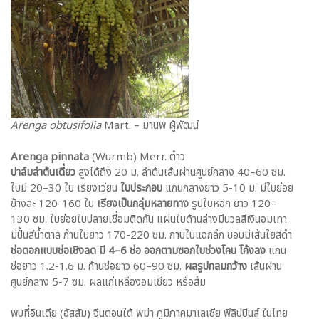
Arenga obtusifolia
Mart. – มานพ ผู้พัฒน์
Arenga pinnata
(Wurmb) Merr. ต๋าว
ปาล์มลำต้นเดี่ยว
สูงได้ถึง 20 ม. ลำต้นเส้นผ่านศูนย์กลาง 40–60 ซม.
ใบมี 20–30 ใบ เรียงเวียน
ใบประกอบ
แกนกลางยาว 5-10 ม. มีใบย่อย
ข้างละ 120-160 ใบ
เรียงเป็นกลุ่มหลายทาง
รูปใบหอก ยาว 120–
130 ซม. ใบย่อยใบปลายเชื่อมติดกัน แผ่นใบด้านล่างมีนวลสีเงินอมเทา
มีปื้นสีน้ำตาล ก้านใบยาว 170-220 ซม. กาบใบแฉกลึก ขอบมีเส้นใยสีดำ
ช่อดอกแบบช่อเชิงลด มี 4–6 ช่อ ออกตามซอกใบช่วงโคน
โค้งลง
แกน
ช่อยาว 1.2-1.6 ม. ก้านช่อยาว 60–90 ซม.
ผลรูปกลมกว้าง
เส้นผ่าน
ศูนย์กลาง 5-7 ซม. ผลแก่เหลืองอมเขียว หรือส้ม
พบที่อินเดีย (อัสสัม) จีนตอนใต้ พม่า ภูมิภาคมาเลเซีย ฟิลิปปินส์ ในไทย