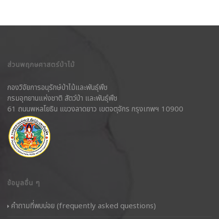
ส่วนพฤกษศาสตร์ป่าไม้
กองวิจัยการอนุรักษ์ป่าไม้และพันธุ์พืช
กรมอุทยานแห่งชาติ สัตว์ป่า และพันธุ์พืช
61 ถนนพหลโยธิน แขวงลาดยาว เขตจตุจักร กรุงเทพฯ 10900
ข้อมูลอื่น ๆ
คำถามที่พบบ่อย (frequently asked questions)