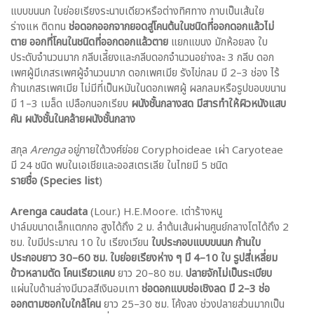
แบบขนนก ใบย่อยเรียงระนาบเดียวหรือต่างทิศทาง กาบเป็นเส้นใย
ร่างแห ติดทน
ช่อดอกออกจากยอดสู่โคนต้นในชนิดที่ออกดอกแล้วไม่
ตาย ออกที่โคนในชนิดที่ออกดอกแล้วตาย
แยกแขนง มักห้อยลง ใบ
ประดับจำนวนมาก กลีบเลี้ยงและกลีบดอกจำนวนอย่างละ 3 กลีบ ดอก
เพศผู้มีเกสรเพศผู้จำนวนมาก ดอกเพศเมีย รังไข่กลม มี 2–3 ช่อง ไร้
ก้านเกสรเพศเมีย ไม่มีที่เป็นหมันในดอกเพศผู้ ผลกลมหรือรูปขอบขนาน
มี 1–3 เมล็ด เปลือกนอกเรียบ
ผนังชั้นกลางสด มีสารทำให้ผิวหนังแสบ
คัน ผนังชั้นในคล้ายผนังชั้นกลาง
สกุล
Arenga
อยู่ภายใต้วงศ์ย่อย Coryphoideae เผ่า Caryoteae
มี 24 ชนิด พบในเอเชียและออสเตรเลีย ในไทยมี 5 ชนิด
รายชื่อ (Species list
)
Arenga caudata
(Lour.) H.E.Moore. เต่าร้างหนู
ปาล์มขนาดเล็กแตกกอ สูงได้ถึง 2 ม. ลำต้นเส้นผ่านศูนย์กลางโตได้ถึง 2
ซม. ใบมีประมาณ 10 ใบ เรียงเวียน
ใบประกอบแบบขนนก ก้านใบ
ประกอบยาว 30–60 ซม. ใบย่อยเรียงห่าง ๆ มี 4–10 ใบ รูปสี่เหลี่ยม
ข้าวหลามตัด โคนเรียวแคบ
ยาว 20–80 ซม.
ปลายจักไม่เป็นระเบียบ
แผ่นใบด้านล่างมีนวลสีเงินอมเทา
ช่อดอกแบบช่อเชิงลด มี 2–3 ช่อ
ออกตามซอกใบใกล้โคน
ยาว 25–30 ซม. โค้งลง ช่วงปลายส่วนมากเป็น