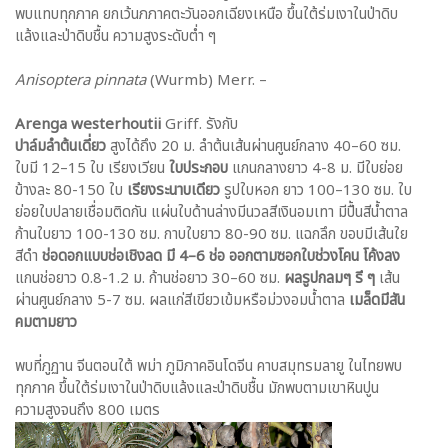
พบแทบทุกภาค ยกเว้นภภาคตะวันออกเฉียงเหนือ ขึ้นใต้ร่มเงาในป่าดิบ
แล้งและป่าดิบชื้น ความสูงระดับต่ำ ๆ
Anisoptera pinnata
(Wurmb) Merr. –
Arenga westerhoutii
Griff. รังกับ
ปาล์มลำต้นเดี่ยว
สูงได้ถึง 20 ม. ลำต้นเส้นผ่านศูนย์กลาง 40–60 ซม.
ใบมี 12–15 ใบ เรียงเวียน
ใบประกอบ
แกนกลางยาว 4-8 ม. มีใบย่อย
ข้างละ 80-150 ใบ
เรียงระนาบเดียว
รูปใบหอก ยาว 100–130 ซม. ใบ
ย่อยใบปลายเชื่อมติดกัน แผ่นใบด้านล่างมีนวลสีเงินอมเทา มีปื้นสีน้ำตาล
ก้านใบยาว 100-130 ซม. กาบใบยาว 80-90 ซม. แฉกลึก ขอบมีเส้นใย
สีดำ
ช่อดอกแบบช่อเชิงลด มี 4–6 ช่อ ออกตามซอกใบช่วงโคน
โค้งลง
แกนช่อยาว 0.8-1.2 ม. ก้านช่อยาว 30–60 ซม.
ผลรูปกลมๆ รี ๆ
เส้น
ผ่านศูนย์กลาง 5-7 ซม. ผลแก่สีเขียวเข้มหรือม่วงอมน้ำตาล
เมล็ดมีสัน
คมตามยาว
พบที่ภูฏาน จีนตอนใต้ พม่า ภูมิภาคอินโดจีน คาบสมุทรมลายู ในไทยพบ
ทุกภาค ขึ้นใต้ร่มเงาในป่าดิบแล้งและป่าดิบชื้น มักพบตามเขาหินปูน
ความสูงจนถึง 800 เมตร